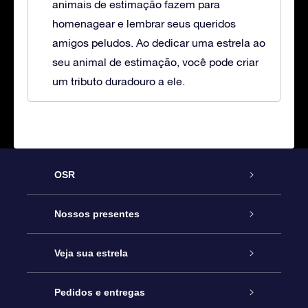
animais de estimação fazem para
homenagear e lembrar seus queridos
amigos peludos. Ao dedicar uma estrela ao
seu animal de estimação, você pode criar
um tributo duradouro a ele.
OSR
Serviço
Nossos presentes
Entre em contato conosco
Presente estrelar on-line
Veja sua estrela
Blog
Pacote de presente da OSR
Star Register
Pedidos e entregas