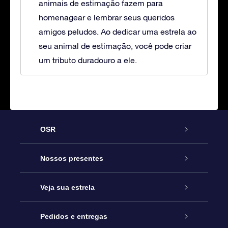
animais de estimação fazem para
homenagear e lembrar seus queridos
amigos peludos. Ao dedicar uma estrela ao
seu animal de estimação, você pode criar
um tributo duradouro a ele.
OSR
Serviço
Nossos presentes
Entre em contato conosco
Presente estrelar on-line
Veja sua estrela
Blog
Pacote de presente da OSR
Star Register
Pedidos e entregas