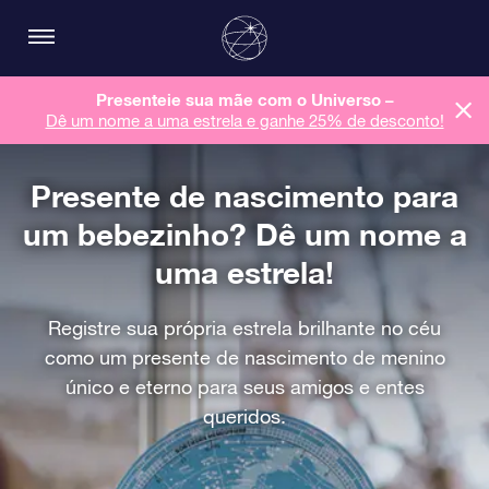
Presenteie sua mãe com o Universo –
Dê um nome a uma estrela e ganhe 25% de desconto!
Presente de nascimento para
um bebezinho? Dê um nome a
uma estrela!
Registre sua própria estrela brilhante no céu
como um presente de nascimento de menino
único e eterno para seus amigos e entes
queridos.