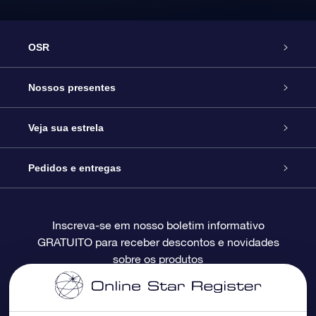
OSR
Serviço
Nossos presentes
Entre em contato conosco
Presente estrelar on-line
Veja sua estrela
Blog
Pacote de presente da OSR
Star Register
Pedidos e entregas
Perguntas frequentes
Super Star Gift
Aplicativo Localizador de Estrelas da OSR
Login de clientes
Inscreva-se em nosso boletim informativo
GRATUITO para receber descontos e novidades
Avaliações
O cartão de presente da OSR
Página estelar personalizada
Informações de pagamento
sobre os produtos
Presentes corporativos
Um Milhão de Estrelas
Informações de envio