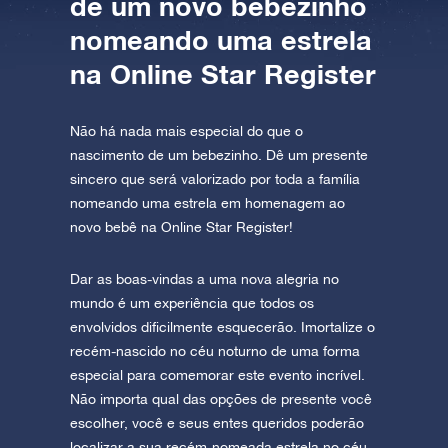
de um novo bebezinho
AppStore (iOS)
Play Store (Android)
nomeando uma estrela
na Online Star Register
Não há nada mais especial do que o
nascimento de um bebezinho. Dê um presente
sincero que será valorizado por toda a família
nomeando uma estrela em homenagem ao
novo bebê na Online Star Register!
Dar as boas-vindas a uma nova alegria no
mundo é um experiência que todos os
envolvidos dificilmente esquecerão. Imortalize o
recém-nascido no céu noturno de uma forma
especial para comemorar este evento incrível.
Não importa qual das opções de presente você
escolher, você e seus entes queridos poderão
localizar a sua recém-nomeada estrela no céu