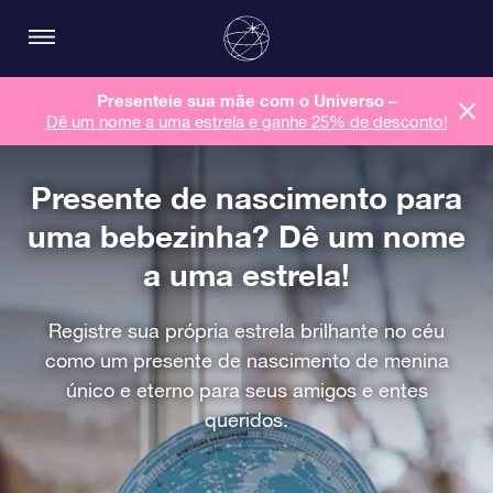
Presenteie sua mãe com o Universo –
Dê um nome a uma estrela e ganhe 25% de desconto!
Presente de nascimento para
uma bebezinha? Dê um nome
a uma estrela!
Registre sua própria estrela brilhante no céu
como um presente de nascimento de menina
único e eterno para seus amigos e entes
queridos.