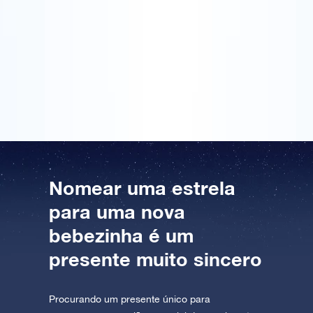
verdadeiramente único foi um desafio, no mínimo.
AppStore (iOS)
Play Store (Android)
Encontrei esta página fantástica na Internet. Dar uma
estrela é tão original que me decidi imediatamente e
encomendei uma “estrela de nascimento” para uma
menina. Os pais ficaram muito felizes e emocionados
com este presente que imortaliza sua filha.
Nomear uma estrela
para uma nova
bebezinha é um
presente muito sincero
Procurando um presente único para