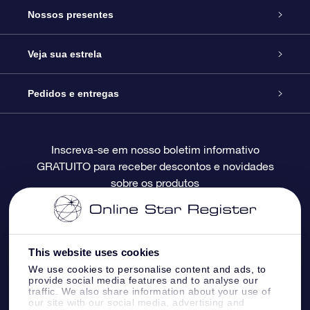
Serviço
Nossos presentes
Entre em contato conosco
Presente estrelar on-line
Veja sua estrela
Blog
Pacote de presente da OSR
Star Register
Pedidos e entregas
Perguntas frequentes
Super Star Gift
Aplicativo Localizador de Estrelas da OSR
Login de clientes
Inscreva-se em nosso boletim informativo
GRATUITO para receber descontos e novidades
Avaliações
O cartão de presente da OSR
Página estelar personalizada
Informações de pagamento
sobre os produtos
Presentes corporativos
Um Milhão de Estrelas
Informações de envio
OSR Starsaver
Política de devolução
This website uses cookies
We use cookies to personalise content and ads, to
provide social media features and to analyse our
Aplicativo RV Fly me to the stars
Constelações
traffic. We also share information about your use of
our site with our social media, advertising and