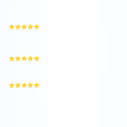
Dei esta estrela a um amigo muito querido. Ele
adorou o certificado de estrela e tudo o que veio com
ele.
Ganhei um presente em Touro
Eu surpreendi minha querida amiga com sua própria
estrela. O olhar em seu rosto quando ela
desembrulhou o presente foi impagável!
Um atendimento muito bom
Um serviço muito bom e um presente mágico para o
meu melhor amigo!
Comemoração de amizade perfeita
Eu amo minha melhor amiga mais do que a distância
até as estrelas! Por isso achei que este era o presente
perfeito para celebrar nossa amizade.