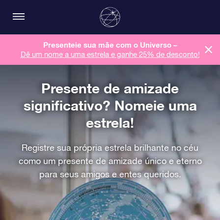
Presenteie sua mãe com o Universo –
Dê um nome a uma estrela e ganhe 25% de desconto!
Presente de amizade
significativo? Nomeie uma
estrela!
Registre sua própria estrela brilhante no céu
como um presente de amizade único e eterno
para seus amigos e entes queridos.