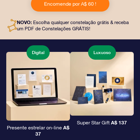
Encomende por A$ 60 !
documentos personalizados enviados para um
endereço de sua escolha, além de documentos digitais
e uso gratuito de nossos aplicativos. É uma maneira
NOVO:
Escolha qualquer constelação grátis & receba
mágica de oferecer um presente eterno a amigos e
um PDF de Constelações GRÁTIS!
entes queridos.
Digital
Luxuoso
A$ 137
Super Star Gift
A$
Presente estrelar on-line
37