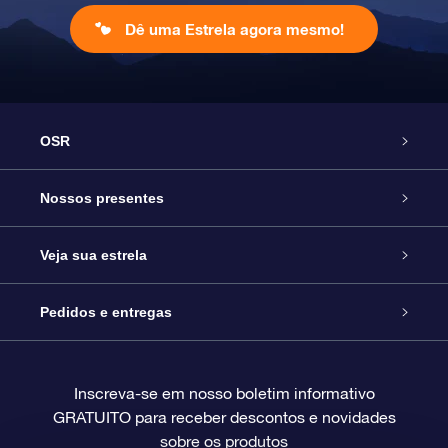
Dê uma Estrela agora mesmo!
OSR
Serviço
Nossos presentes
Entre em contato conosco
Presente estrelar on-line
Veja sua estrela
Blog
Pacote de presente da OSR
Star Register
Pedidos e entregas
Perguntas frequentes
Super Star Gift
Aplicativo Localizador de Estrelas da OSR
Login de clientes
Inscreva-se em nosso boletim informativo
GRATUITO para receber descontos e novidades
Avaliações
O cartão de presente da OSR
Página estelar personalizada
Informações de pagamento
sobre os produtos