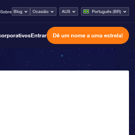
Blog
Ocasião
AUS
Português (BR)
o
Sobre
corporativos
Entrar
Dê um nome a uma estrela!