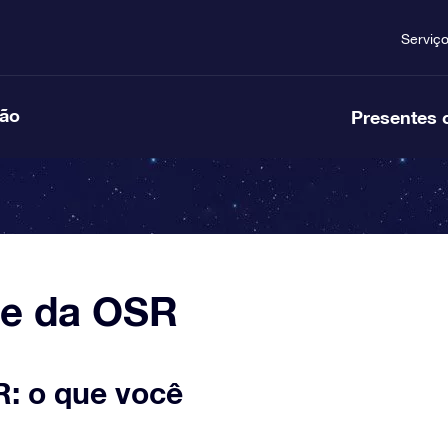
Serviç
ção
Presentes 
te da OSR
R: o que você