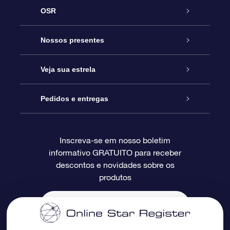
OSR
Serviço
Nossos presentes
Entre em contato conosco
Presente estrelar on-line
Veja sua estrela
Blog
Pacote de presente da OSR
Star Register
Pedidos e entregas
Perguntas frequentes
Super Star Gift
Aplicativo Localizador de Estrelas da OSR
Login de clientes
Inscreva-se em nosso boletim
informativo GRATUITO para receber
Avaliações
O cartão de presente da OSR
Página estelar personalizada
Informações de pagamento
descontos e novidades sobre os
produtos
Presentes corporativos
Um Milhão de Estrelas
Informações de envio
OSR Starsaver
Política de devolução