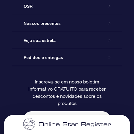
OSR
Serviço
Nossos presentes
Entre em contato conosco
Presente estrelar on-line
Veja sua estrela
Blog
Pacote de presente da OSR
Star Register
Pedidos e entregas
Perguntas frequentes
Super Star Gift
Aplicativo Localizador de Estrelas da OSR
Login de clientes
Inscreva-se em nosso boletim
informativo GRATUITO para receber
Avaliações
O cartão de presente da OSR
Página estelar personalizada
Informações de pagamento
descontos e novidades sobre os
produtos
Presentes corporativos
Um Milhão de Estrelas
Informações de envio
OSR Starsaver
Política de devolução