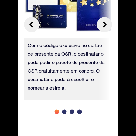
elo
Com o código exclusivo no cartão
É possíve
(sem
de presente da OSR, o destinatário
presente
r baixado
pode pedir o pacote de presente da
que será
OSR gratuitamente em osr.org. O
adicionai
destinatário poderá escolher e
nomear a estrela.