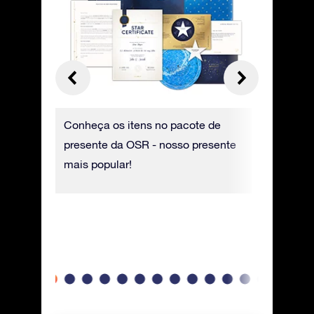
al, é
Conheça os itens no pacote de
O Certifi
ens,
presente da OSR - nosso presente
em papel 
a tem um
mais popular!
possui as
de pedir
o nome da
ra