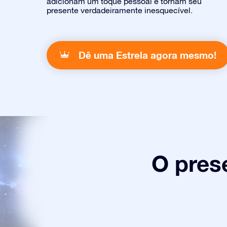
adicionam um toque pessoal e tornam seu
presente verdadeiramente inesquecível.
Dê uma Estrela agora mesmo!
O pres