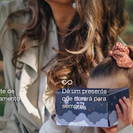
te de
Dê um presente
samento
que durará para
sempre!