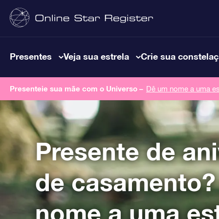
Presentes
Veja sua estrela
Crie sua constela
Presenteie sua mãe com o Universo –
Dê um nome a uma est
Presente de ani
de casamento?
nome a uma est