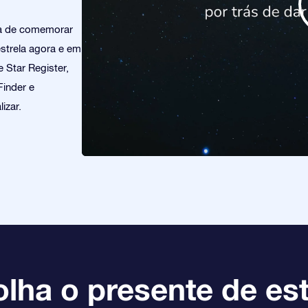
ra de comemorar
strela agora e em
 Star Register,
Finder e
izar.
lha o presente de est