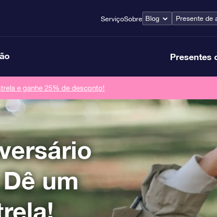
Blog
Presente de 
Serviço
Sobre
ção
Presentes 
rela e ganhe 25% de desconto!
versário
 Dê um
rela!