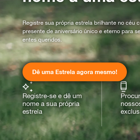
Registre sua própria estrela brilhante no céu
presente de aniversário único e eterno para s
entes queridos.
Dê uma Estrela agora mesmo!
Registre-se e dê um
Procur
nome a sua própria
nossos
estrela
exclus