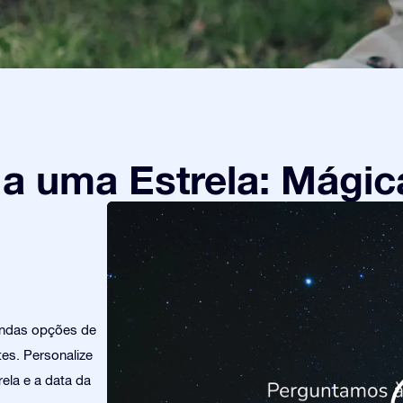
 uma Estrela: Mágic
indas opções de
es. Personalize
ela e a data da