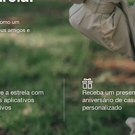
 como um
eus amigos e
e a estrela com
Receba um presen
 aplicativos
aniversário de ca
ivos
personalizado