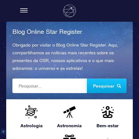
Blog Online Star Register
Obrigado por visitar o Blog Online Star Register. Aqui,
compartilhamos as notícias mais recentes sobre os
presentes da OSR, nossos aplicativos e o que mais
adoramos: o universo e as estrelas!
Pesquisar
Astrologia
Astronomia
Bem-estar