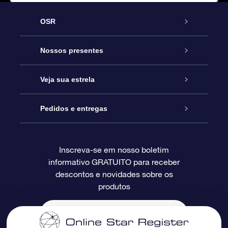
OSR
Serviço
Nossos presentes
Entre em contato conosco
Presente estrelar on-line
Veja sua estrela
Blog
Pacote de presente da OSR
Star Register
Pedidos e entregas
Perguntas frequentes
Super Star Gift
Aplicativo Localizador de Estrelas da OSR
Login de clientes
Inscreva-se em nosso boletim
informativo GRATUITO para receber
Avaliações
O cartão de presente da OSR
Página estelar personalizada
Informações de pagamento
descontos e novidades sobre os
produtos
Presentes corporativos
Um Milhão de Estrelas
Informações de envio
OSR Starsaver
Política de devolução