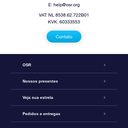
E:
help@osr.org
VAT: NL 8538.62.722B01
KVK: 60333553
Contato
OSR
Serviço
Nossos presentes
Entre em contato conosco
Presente estrelar on-line
Veja sua estrela
Blog
Pacote de presente da OSR
Star Register
Pedidos e entregas