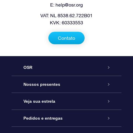
E:
help@osr.org
VAT: NL 8538.62.722B01
KVK: 60333553
Contato
OSR
Serviço
Nossos presentes
Entre em contato conosco
Presente estrelar on-line
Veja sua estrela
Blog
Pacote de presente da OSR
Star Register
Pedidos e entregas