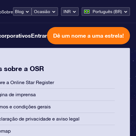
Blog
Ocasião
INR
Português (BR)
o
Sobre
corporativos
Entrar
Dê um nome a uma estrela!
s sobre a OSR
re a Online Star Register
ina de imprensa
mos e condições gerais
laração de privacidade e aviso legal
temap