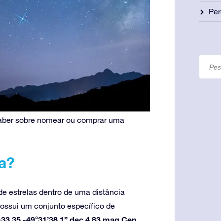
Per
 saber sobre nomear ou comprar uma
a?
e estrelas dentro de uma distância
possui um conjunto específico de
3.35 -49°31’38.1” dec 4.83 mag Cen
.