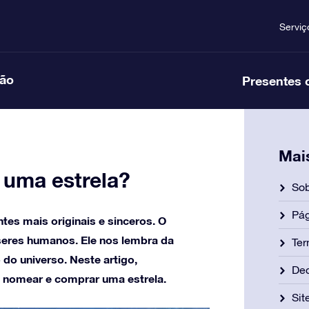
Serviç
ção
Presentes 
Mai
uma estrela?
Sob
Pág
es mais originais e sinceros. O
 seres humanos. Ele nos lembra da
Ter
 do universo. Neste artigo,
Dec
 nomear e comprar uma estrela.
Si