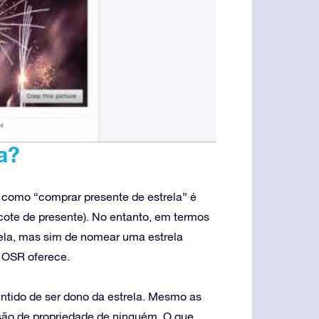
a?
s como “comprar presente de estrela” é
ote de presente). No entanto, em termos
ela, mas sim de nomear uma estrela
a OSR oferece.
tido de ser dono da estrela. Mesmo as
são de propriedade de ninguém. O que