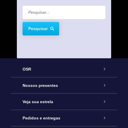
Pesquisar
OSR
Serviço
Nossos presentes
Entre em contato conosco
Presente estrelar on-line
Veja sua estrela
Blog
Pacote de presente da OSR
Star Register
Pedidos e entregas