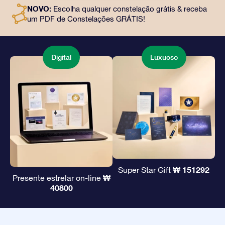
e uso gratuito de nossos aplicativos. É uma maneira
NOVO:
Escolha qualquer constelação grátis & receba
mágica de oferecer um presente eterno a amigos e
um PDF de Constelações GRÁTIS!
entes queridos.
Digital
Luxuoso
₩ 151292
Super Star Gift
₩
Presente estrelar on-line
40800