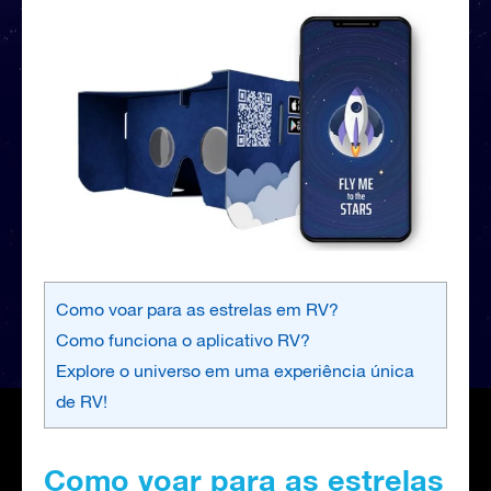
Como voar para as estrelas em RV?
Como funciona o aplicativo RV?
Explore o universo em uma experiência única
de RV!
Como voar para as estrelas