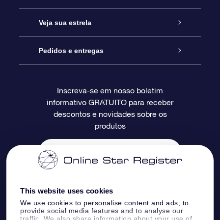
Entre em contato conosco
Presente estrelar on-line
Veja sua estrela
Blog
Pacote de presente da OSR
Star Register
Pedidos e entregas
Perguntas frequentes
Super Star Gift
Aplicativo Localizador de Estrelas da OSR
Login de clientes
Inscreva-se em nosso boletim
informativo GRATUITO para receber
Avaliações
O cartão de presente da OSR
Página estelar personalizada
Informações de pagamento
descontos e novidades sobre os
produtos
Presentes corporativos
Um Milhão de Estrelas
Informações de envio
OSR Starsaver
Política de devolução
Aplicativo RV Fly me to the stars
Constelações
This website uses cookies
We use cookies to personalise content and ads, to
provide social media features and to analyse our
traffic. We also share information about your use of