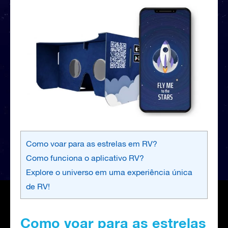
Como voar para as estrelas em RV?
Como funciona o aplicativo RV?
Explore o universo em uma experiência única
de RV!
Como voar para as estrelas