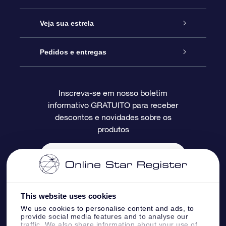
Entre em contato conosco
Presente estrelar on-line
Veja sua estrela
Blog
Pacote de presente da OSR
Star Register
Pedidos e entregas
Perguntas frequentes
Super Star Gift
Aplicativo Localizador de Estrelas da OSR
Login de clientes
Inscreva-se em nosso boletim
informativo GRATUITO para receber
Avaliações
O cartão de presente da OSR
Página estelar personalizada
Informações de pagamento
descontos e novidades sobre os
produtos
Presentes corporativos
Um Milhão de Estrelas
Informações de envio
OSR Starsaver
Política de devolução
Aplicativo RV Fly me to the stars
Constelações
This website uses cookies
We use cookies to personalise content and ads, to
provide social media features and to analyse our
traffic. We also share information about your use of