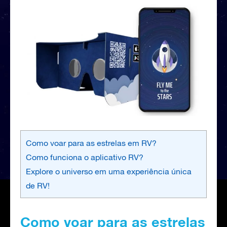
Como voar para as estrelas em RV?
Como funciona o aplicativo RV?
Explore o universo em uma experiência única
de RV!
Como voar para as estrelas