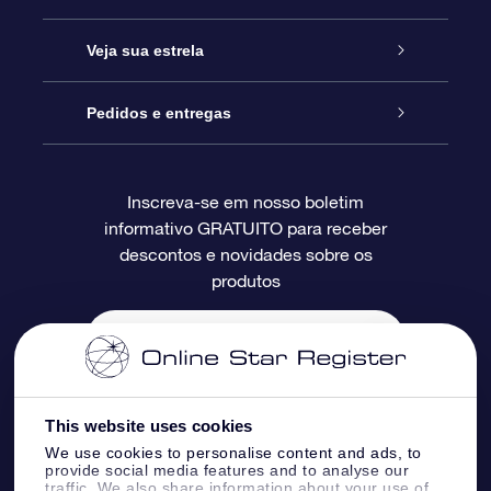
Entre em contato conosco
Presente estrelar on-line
Veja sua estrela
Blog
Pacote de presente da OSR
Star Register
Pedidos e entregas
Perguntas frequentes
Super Star Gift
Aplicativo Localizador de Estrelas da OSR
Login de clientes
Inscreva-se em nosso boletim
informativo GRATUITO para receber
Avaliações
O cartão de presente da OSR
Página estelar personalizada
Informações de pagamento
descontos e novidades sobre os
produtos
Presentes corporativos
Um Milhão de Estrelas
Informações de envio
OSR Starsaver
Política de devolução
Aplicativo RV Fly me to the stars
Constelações
This website uses cookies
We use cookies to personalise content and ads, to
provide social media features and to analyse our
traffic. We also share information about your use of