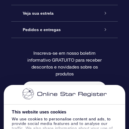
Entre em contato conosco
Presente estrelar on-line
Veja sua estrela
Blog
Pacote de presente da OSR
Star Register
Pedidos e entregas
Perguntas frequentes
Super Star Gift
Aplicativo Localizador de Estrelas da OSR
Login de clientes
Inscreva-se em nosso boletim
informativo GRATUITO para receber
Avaliações
O cartão de presente da OSR
Página estelar personalizada
Informações de pagamento
descontos e novidades sobre os
produtos
Presentes corporativos
Um Milhão de Estrelas
Informações de envio
OSR Starsaver
Política de devolução
Aplicativo RV Fly me to the stars
Constelações
This website uses cookies
We use cookies to personalise content and ads, to
provide social media features and to analyse our
traffic. We also share information about your use of