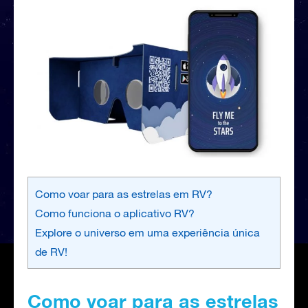
Como voar para as estrelas em RV?
Como funciona o aplicativo RV?
Explore o universo em uma experiência única
de RV!
Como voar para as estrelas