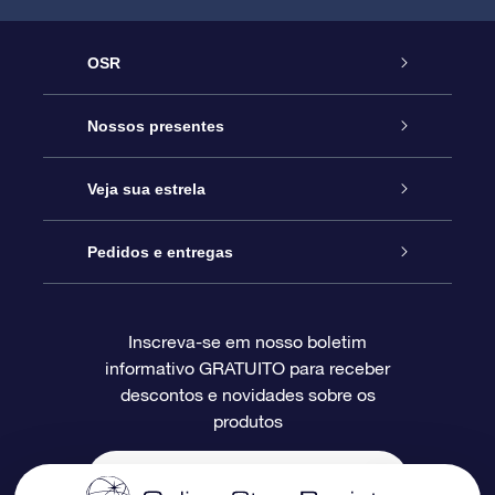
OSR
Serviço
Nossos presentes
Entre em contato conosco
Presente estrelar on-line
Veja sua estrela
Blog
Pacote de presente da OSR
Star Register
Pedidos e entregas
Perguntas frequentes
Super Star Gift
Aplicativo Localizador de Estrelas da OSR
Login de clientes
Inscreva-se em nosso boletim
informativo GRATUITO para receber
Avaliações
O cartão de presente da OSR
Página estelar personalizada
Informações de pagamento
descontos e novidades sobre os
produtos
Presentes corporativos
Um Milhão de Estrelas
Informações de envio