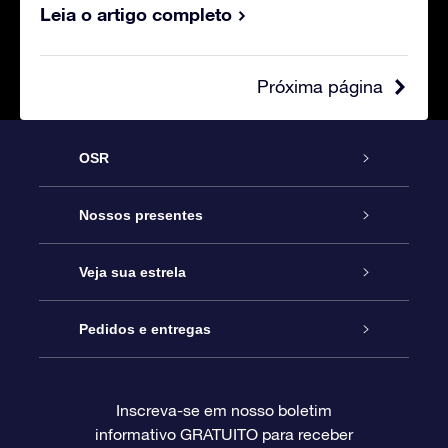
Leia o artigo completo
Próxima página
OSR
Serviço
Nossos presentes
Entre em contato conosco
Presente estrelar on-line
Veja sua estrela
Blog
Pacote de presente da OSR
Star Register
Pedidos e entregas
Perguntas frequentes
Super Star Gift
Aplicativo Localizador de Estrelas da OSR
Login de clientes
Inscreva-se em nosso boletim
informativo GRATUITO para receber
Avaliações
O cartão de presente da OSR
Página estelar personalizada
Informações de pagamento