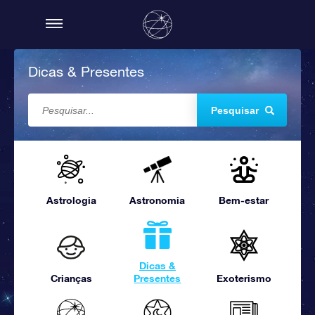
Dicas & Presentes
Pesquisar
Astrologia
Astronomia
Bem-estar
Dicas &
Crianças
Presentes
Exoterismo