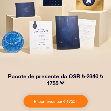
Pacote de presente da OSR
₺ 2340
₺
1755
Faça os olhos brilharem com nosso Pacote de Presente
da OSR! Esse presente inclui um lindo envelope e
Encomende por ₺ 1755 !
documentos personalizados enviados para um
endereço de sua escolha, além de documentos digitais