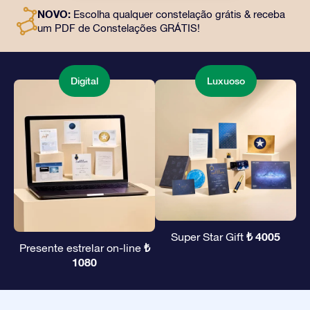
e uso gratuito de nossos aplicativos. É uma maneira
NOVO:
Escolha qualquer constelação grátis & receba
mágica de oferecer um presente eterno a amigos e
um PDF de Constelações GRÁTIS!
entes queridos.
Digital
Luxuoso
₺ 4005
Super Star Gift
₺
Presente estrelar on-line
1080