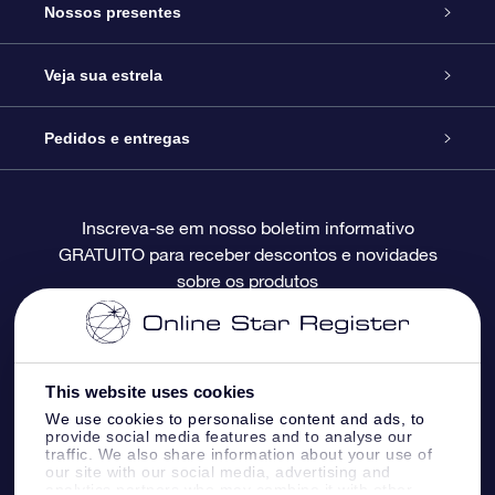
Serviço
Nossos presentes
Entre em contato conosco
Presente estrelar on-line
Veja sua estrela
Blog
Pacote de presente da OSR
Star Register
Pedidos e entregas
Perguntas frequentes
Super Star Gift
Aplicativo Localizador de Estrelas da OSR
Login de clientes
Inscreva-se em nosso boletim informativo
GRATUITO para receber descontos e novidades
Avaliações
O cartão de presente da OSR
Página estelar personalizada
Informações de pagamento
sobre os produtos
Presentes corporativos
Um Milhão de Estrelas
Informações de envio
OSR Starsaver
Política de devolução
This website uses cookies
We use cookies to personalise content and ads, to
provide social media features and to analyse our
Aplicativo RV Fly me to the stars
Constelações
traffic. We also share information about your use of
our site with our social media, advertising and
analytics partners who may combine it with other