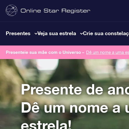
Presentes
Veja sua estrela
Crie sua constela
Presenteie sua mãe com o Universo –
Dê um nome a uma est
Presente de an
Dê um nome a
estrela!