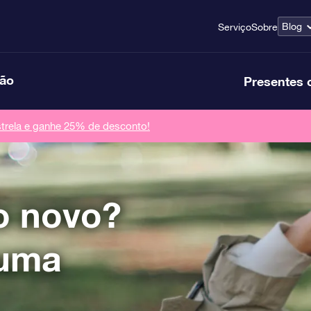
Blog
Serviço
Sobre
ção
Presentes 
rela e ganhe 25% de desconto!
o novo?
 uma