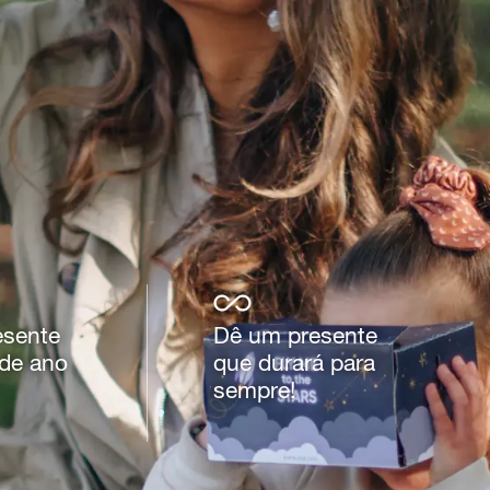
esente
Dê um presente
 de ano
que durará para
sempre!