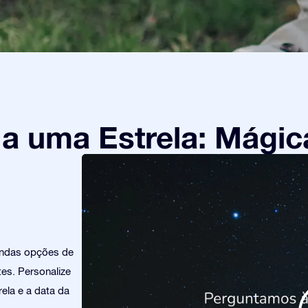
 uma Estrela: Mágic
indas opções de
es. Personalize
ela e a data da