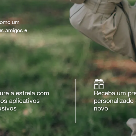
 como um
us amigos e
ure a estrela com
Receba um pr
os aplicativos
personalizado
usivos
novo