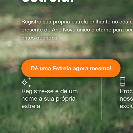
Registre sua própria estrela brilhante no céu
presente de Ano Novo único e eterno para se
entes queridos.
Dê uma Estrela agora mesmo!
Registre-se e dê um
Proc
nome a sua própria
noss
estrela
excl