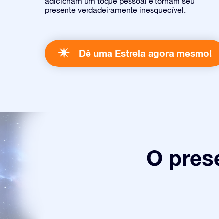
adicionam um toque pessoal e tornam seu
presente verdadeiramente inesquecível.
Dê uma Estrela agora mesmo!
O pres