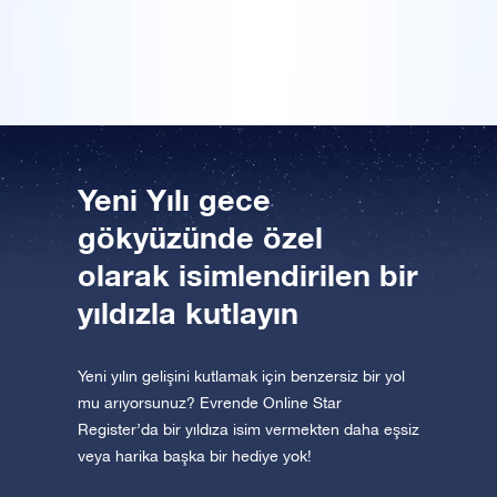
de orijinal bir Yeni Yıl hediyesi olduğunu düşünmüştük.
Uygulamayı şimdi indirin ve yıldızlara uçun!
Bir Milyon Yıldız'ı ziyaret edin
VR sanal gerçeklikle evreni keşfedin
AppStore (iOS)
Play Store (Android)
Yeni Yılı gece
gökyüzünde özel
olarak isimlendirilen bir
yıldızla kutlayın
Yeni yılın gelişini kutlamak için benzersiz bir yol
mu arıyorsunuz? Evrende Online Star
Register’da bir yıldıza isim vermekten daha eşsiz
veya harika başka bir hediye yok!