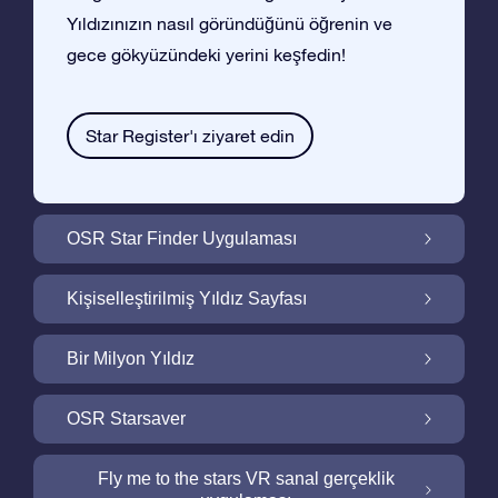
Yıldızınızın nasıl göründüğünü öğrenin ve
gece gökyüzündeki yerini keşfedin!
Star Register'ı ziyaret edin
OSR Star Finder Uygulaması
OSR Star Finder Uygulaması ile Gece
Kişiselleştirilmiş Yıldız Sayfası
Gökyüzünde Kendi Yıldızınızı Bulun
Ucretsiz Yıldız Sayfası ile Yıldız Hediyenizi
Bir Milyon Yıldız
Kişiselleştirin
Bir Milyon Yıldız Galaktik Mahallemizi
OSR Starsaver
Keşfedin
Ekranınızı OSR Starsaver ile aydınlatın
Fly me to the stars VR sanal gerçeklik