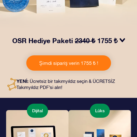
OSR Hediye Paketi
2340 ₺
1755 ₺
OSR Hediye Paketimiz ile gözleri kamaştırın! Güzel bir
zarf içinde kişiye özel hazırlanan belgelerin seçtiğiniz
Şimdi sipariş verin 1755 ₺ !
adrese teslimatı ile çevrimiçi belgeler ve uygulamalara
erişim imkanı bu pakete dahildir. Bu, arkadaşlarınıza ve
sevdiklerinize kalıcı bir hediye vermenin büyüleyici bir
YENİ:
Ücretsiz bir takımyıldız seçin & ÜCRETSİZ
yoludur.
Takımyıldız PDF’si alın!
Dijital
Lüks