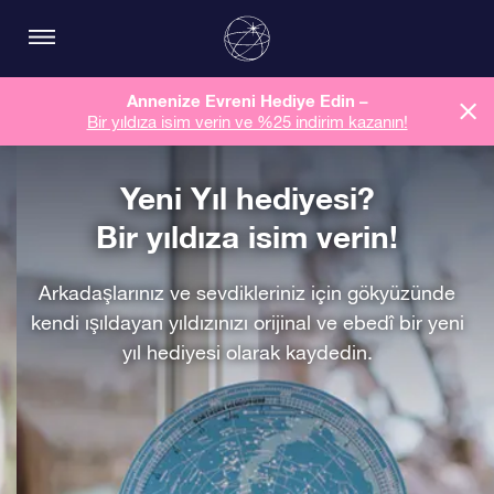
Annenize Evreni Hediye Edin –
Bir yıldıza isim verin ve %25 indirim kazanın!
Yeni Yıl hediyesi?
Bir yıldıza isim verin!
Arkadaşlarınız ve sevdikleriniz için gökyüzünde
kendi ışıldayan yıldızınızı orijinal ve ebedî bir yeni
yıl hediyesi olarak kaydedin.