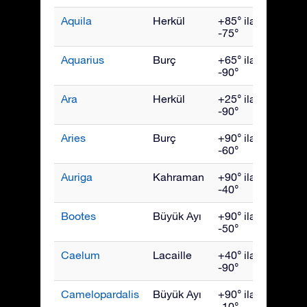
Aquila
Herkül
+85° ila
Eylül
-75°
Aquarius
Burç
+65° ila
Ekim
-90°
Ara
Herkül
+25° ila
July
-90°
Aries
Burç
+90° ila
Aralık
-60°
Auriga
Kahraman
+90° ila
Şubat
-40°
Bootes
Büyük Ayı
+90° ila
Hazir
-50°
Caelum
Lacaille
+40° ila
Ocak
-90°
Camelopardalis
Büyük Ayı
+90° ila
Şubat
-10°