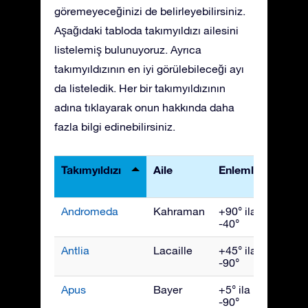
göremeyeceğinizi de belirleyebilirsiniz.
Aşağıdaki tabloda takımyıldızı ailesini
listelemiş bulunuyoruz. Ayrıca
takımyıldızının en iyi görülebileceği ayı
da listeledik. Her bir takımyıldızının
adına tıklayarak onun hakkında daha
fazla bilgi edinebilirsiniz.
Takımyıldızı
Aile
Enlemler
En İyi
Görü
Andromeda
Kahraman
+90° ila
Kası
-40°
Antlia
Lacaille
+45° ila
Nisan
-90°
Apus
Bayer
+5° ila
July
-90°