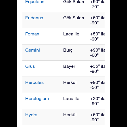
Equuleus
Gök Suları
+90° ila
Eylül
-70°
Eridanus
Gök Suları
+60° ila
Aralık
-90°
Fornax
Lacaille
+50° ila
Aralık
-90°
Gemini
Burç
+90° ila
Şubat
-60°
Grus
Bayer
+35° ila
Ekim
-90°
Hercules
Herkül
+90° ila
July
-50°
Horologium
Lacaille
+20° ila
Aralık
-90°
Hydra
Herkül
+60° ila
Nisan
-90°