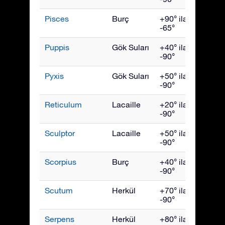
Pisces
Burç
+90° ila
Kası
-65°
Puppis
Gök Suları
+40° ila
Mart
-90°
Pyxis
Gök Suları
+50° ila
Mart
-90°
Reticulum
Lacaille
+20° ila
Ocak
-90°
Sculptor
Lacaille
+50° ila
Kası
-90°
Scorpius
Burç
+40° ila
July
-90°
Scutum
Herkül
+70° ila
Ağust
-90°
Serpens
Herkül
+80° ila
July