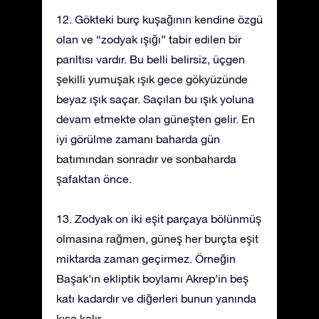
12. Gökteki burç kuşağının kendine özgü
olan ve “zodyak ışığı” tabir edilen bir
parıltısı vardır. Bu belli belirsiz, üçgen
şekilli yumuşak ışık gece gökyüzünde
beyaz ışık saçar. Saçılan bu ışık yoluna
devam etmekte olan güneşten gelir. En
iyi görülme zamanı baharda gün
batımından sonradır ve sonbaharda
şafaktan önce.
13. Zodyak on iki eşit parçaya bölünmüş
olmasına rağmen, güneş her burçta eşit
miktarda zaman geçirmez. Örneğin
Başak’ın ekliptik boylamı Akrep’in beş
katı kadardır ve diğerleri bunun yanında
kısa kalır.