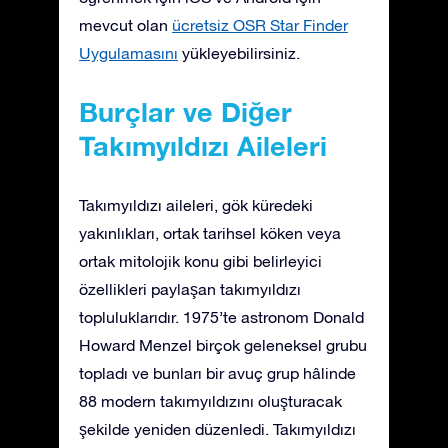
mevcut olan
ücretsiz OSR Star Finder
Uygulamasını
yükleyebilirsiniz.
Burçlar ve Diğer
Takımyıldızı Aileleri
Takımyıldızı aileleri, gök küredeki
yakınlıkları, ortak tarihsel köken veya
ortak mitolojik konu gibi belirleyici
özellikleri paylaşan takımyıldızı
topluluklarıdır. 1975’te astronom Donald
Howard Menzel birçok geleneksel grubu
topladı ve bunları bir avuç grup hâlinde
88 modern takımyıldızını oluşturacak
şekilde yeniden düzenledi. Takımyıldızı