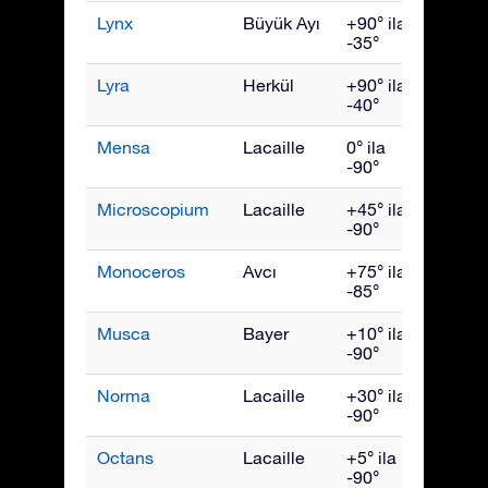
Lynx
Büyük Ayı
+90° ila
Mart
-35°
Lyra
Herkül
+90° ila
Ağust
-40°
Mensa
Lacaille
0° ila
Ocak
-90°
Microscopium
Lacaille
+45° ila
Eylül
-90°
Monoceros
Avcı
+75° ila
Şubat
-85°
Musca
Bayer
+10° ila
Mayıs
-90°
Norma
Lacaille
+30° ila
July
-90°
Octans
Lacaille
+5° ila
Ekim
-90°