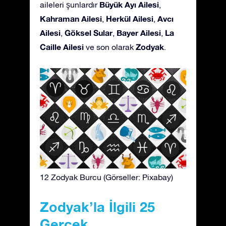
Büyük Ayı Ailesi
aileleri şunlardır
,
Kahraman Ailesi
Herkül Ailesi
Avcı
,
,
Ailesi
Göksel Sular
Bayer Ailesi
La
,
,
,
Caille Ailesi
Zodyak
ve son olarak
.
12 Zodyak Burcu (Görseller: Pixabay)
Zodyak’la İlgili 25
Gerçek