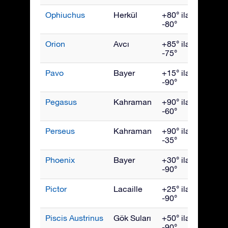
Ophiuchus
Herkül
+80° ila
July
-80°
Orion
Avcı
+85° ila
Ocak
-75°
Pavo
Bayer
+15° ila
Eylül
-90°
Pegasus
Kahraman
+90° ila
Ekim
-60°
Perseus
Kahraman
+90° ila
Aralık
-35°
Phoenix
Bayer
+30° ila
Kası
-90°
Pictor
Lacaille
+25° ila
Şubat
-90°
Piscis Austrinus
Gök Suları
+50° ila
Ekim
-90°