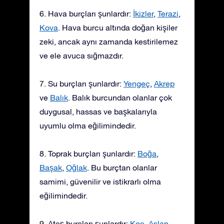
6. Hava burçları şunlardır:
İkizler
,
Terazi
,
Kova
. Hava burcu altında doğan kişiler
zeki, ancak aynı zamanda kestirilemez
ve ele avuca sığmazdır.
7. Su burçları şunlardır:
Yengeç
,
Akrep
ve
Balık
. Balık burcundan olanlar çok
duygusal, hassas ve başkalarıyla
uyumlu olma eğilimindedir.
8. Toprak burçları şunlardır:
Boğa
,
Başak
,
Oğlak
. Bu burçtan olanlar
samimi, güvenilir ve istikrarlı olma
eğilimindedir.
9. Ateş burçları şunlardır:
Koç
,
Aslan
,