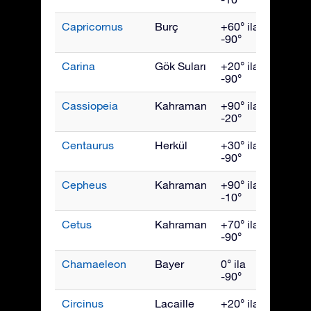
Capricornus
Burç
+60° ila
Eylül
-90°
Carina
Gök Suları
+20° ila
Mart
-90°
Cassiopeia
Kahraman
+90° ila
Kası
-20°
Centaurus
Herkül
+30° ila
May
-90°
Cepheus
Kahraman
+90° ila
Ekim
-10°
Cetus
Kahraman
+70° ila
Aralık
-90°
Chamaeleon
Bayer
0° ila
Nisan
-90°
Circinus
Lacaille
+20° ila
Hazir