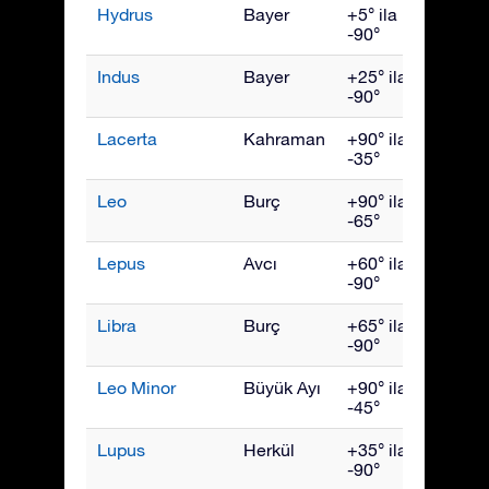
Hydrus
Bayer
+5° ila
Aralık
-90°
Indus
Bayer
+25° ila
Eylül
-90°
Lacerta
Kahraman
+90° ila
Ekim
-35°
Leo
Burç
+90° ila
Nisan
-65°
Lepus
Avcı
+60° ila
Şubat
-90°
Libra
Burç
+65° ila
Hazir
-90°
Leo Minor
Büyük Ayı
+90° ila
Nisan
-45°
Lupus
Herkül
+35° ila
Hazir
-90°