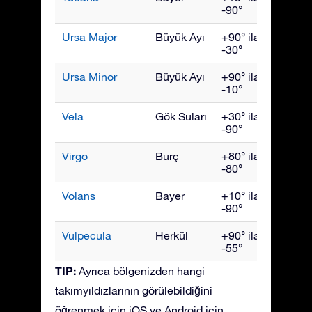
-90°
Ursa Major
Büyük Ayı
+90° ila
Nisan
-30°
Ursa Minor
Büyük Ayı
+90° ila
Hazir
-10°
Vela
Gök Suları
+30° ila
Mart
-90°
Virgo
Burç
+80° ila
Mayıs
-80°
Volans
Bayer
+10° ila
Mart
-90°
Vulpecula
Herkül
+90° ila
Eylül
-55°
TIP:
Ayrıca bölgenizden hangi
takımyıldızlarının görülebildiğini
öğrenmek için iOS ve Android için