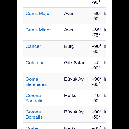
-90°
Canis Major
Avcı
+60° ila
Şubat
-90°
Canis Minor
Avcı
+85° ila
Mart
-75°
Cancer
Burç
+90° ila
Mart
-60°
Columba
Gök Suları
+45° ila
Şubat
-90°
Coma
Büyük Ayı
+90° ila
Mart
Berenices
-60°
Corona
Herkül
+40° ila
Augus
Australis
-90°
Corona
Büyük Ayı
+90° ila
July
Borealis
-50°
Crater
Herkül
+65° ila
Nisan