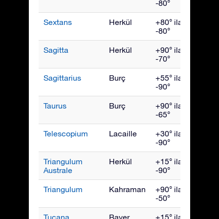
-80°
Sextans
Herkül
+80° ila
Nisan
-80°
Sagitta
Herkül
+90° ila
Eylül
-70°
Sagittarius
Burç
+55° ila
Ağust
-90°
Taurus
Burç
+90° ila
Ocak
-65°
Telescopium
Lacaille
+30° ila
Ağust
-90°
Triangulum
Herkül
+15° ila
July
Australe
-90°
Triangulum
Kahraman
+90° ila
Aralık
-50°
Tucana
Bayer
+15° ila
Kası