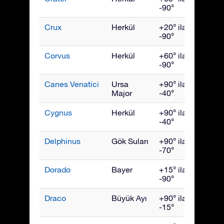
-90°
Crux
Herkül
+20° ila
Mayıs
-90°
Corvus
Herkül
+60° ila
Mayıs
-90°
Canes Venatici
Ursa
+90° ila
Mayıs
Major
-40°
Cygnus
Herkül
+90° ila
Eylül
-40°
Delphinus
Gök Suları
+90° ila
Eylül
-70°
Dorado
Bayer
+15° ila
Ocak
-90°
Draco
Büyük Ayı
+90° ila
July
-15°