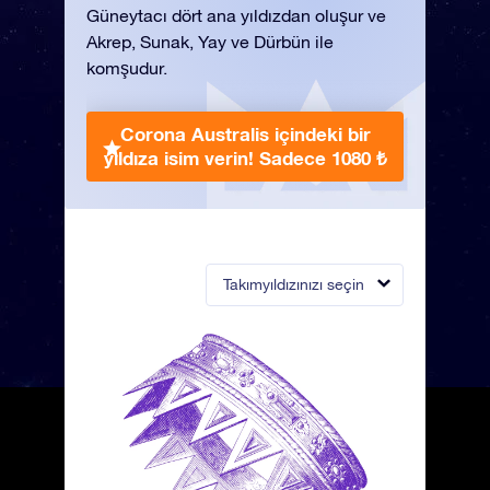
Güneytacı dört ana yıldızdan oluşur ve
Akrep, Sunak, Yay ve Dürbün ile
komşudur.
Corona Australis içindeki bir
yıldıza isim verin!
Sadece 1080 ₺
Takımyıldızınızı seçin