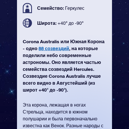
Семейство:
Геркулес
Широта:
+40° до -90°
Corona Australis или Южная Корона
- одно
88 созвездий
, на которые
поделили небо современные
астрономы. Оно является частью
семейства созвездий Hercules.
Созвездие Corona Australis лучше
всего видно в Августейший (из
широт +40° до -90°).
Эта корона, лежащая в ногах
Стрельца, находится в южном
полушарии и была первоначально
известна как Венок. Разные народы с