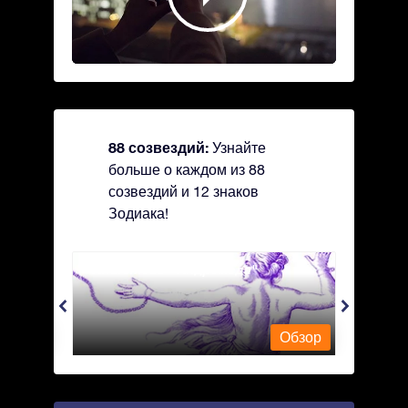
88 созвездий:
Узнайте
больше о каждом из 88
созвездий и 12 знаков
Зодиака!
Andromeda - Андромеда
Antli
Обзор
Обзор