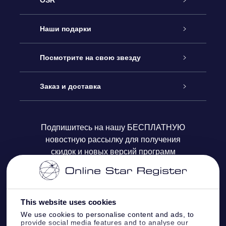
OSR
Обслуживание
Наши подарки
Как с нами связаться
Онлайн подарок Online Star Gift
Посмотрите на свою звезду
Блог
Подарочный набор OSR
Звездный реестр
Заказ и доставка
Часто задаваемые вопросы
Подарок Super Star Gift
приложения OSR Star Finder
Логин пользователя
Подпишитесь на нашу БЕСПЛАТНУЮ
новостную рассылку для получения
Отзывы
Подарочная карта OSR
Персонализированная страница Star Page
Платежная информация
скидок и новых версий программ
Корпоративные подарки
One Million Stars
Информация по доставке
OSR Starsaver
Политика возврата
This website uses cookies
We use cookies to personalise content and ads, to
provide social media features and to analyse our