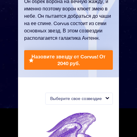
Он обрек ворона на вечную жажду, и
именно поэтому ворон клюет змею в
небе. Он пытается добраться до чаши
на ее спине. Corvus состоит из семи
основных звезд. В этом созвездии
располагается галактика Антенн.
Назовите звезду от Corvus!
От
2040 руб.
Выберите свое созвездие