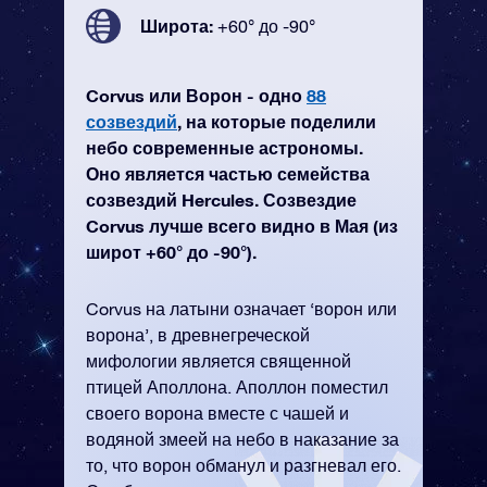
Широта:
+60° до -90°
Corvus или Ворон - одно
88
созвездий
, на которые поделили
небо современные астрономы.
Оно является частью семейства
созвездий Hercules. Созвездие
Corvus лучше всего видно в Мая (из
широт +60° до -90°).
Corvus на латыни означает ‘ворон или
ворона’, в древнегреческой
мифологии является священной
птицей Аполлона. Аполлон поместил
своего ворона вместе с чашей и
водяной змеей на небо в наказание за
то, что ворон обманул и разгневал его.