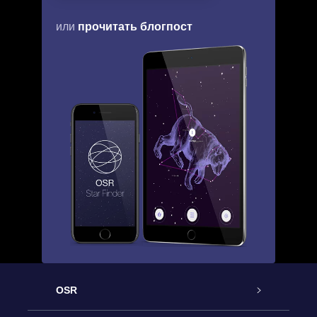
прочитать блогпост
или
OSR