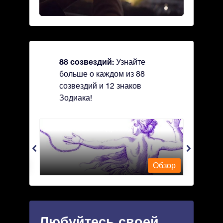
88 созвездий:
Узнайте
больше о каждом из 88
созвездий и 12 знаков
Зодиака!
Andromeda - Андромеда
Antli
Обзор
Обзор
Любуйтесь своей