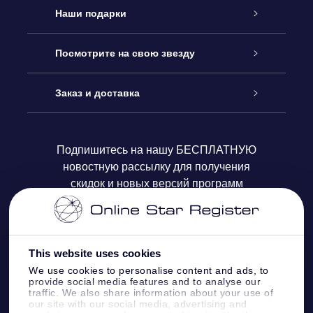
Обслуживание
Наши подарки
Как с нами связаться
Онлайн подарок Online Star Gift
Посмотрите на свою звезду
Блог
Подарочный набор OSR
Звездный реестр
Заказ и доставка
Часто задаваемые вопросы
Подарок Super Star Gift
приложения OSR Star Finder
Логин пользователя
Подпишитесь на нашу БЕСПЛАТНУЮ
новостную рассылку для получения
Отзывы
Подарочная карта OSR
Персонализированная страница Star Page
Платежная информация
скидок и новых версий программ
Корпоративные подарки
One Million Stars
Информация по доставке
OSR Starsaver
Политика возврата
This website uses cookies
We use cookies to personalise content and ads, to
provide social media features and to analyse our
VR-приложение Fly me to the stars
Созвездиях
traffic. We also share information about your use of
our site with our social media, advertising and