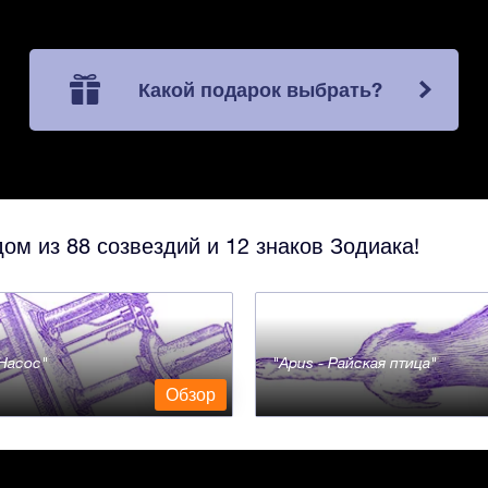
Какой подарок выбрать?
ом из 88 созвездий и 12 знаков Зодиака!
- Насос
Apus - Райская птица
Обзор