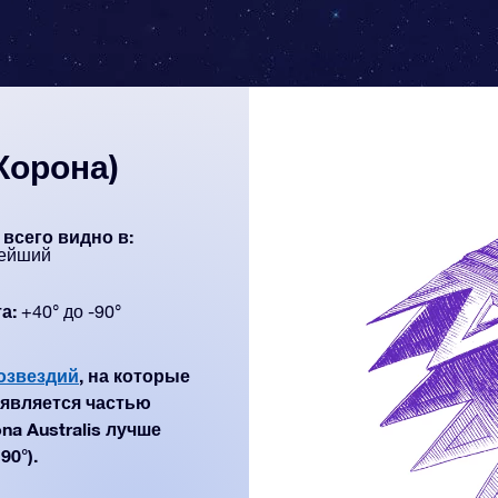
Корона)
всего видно в:
тейший
а:
+40° до -90°
созвездий
, на которые
является частью
na Australis лучше
90°).