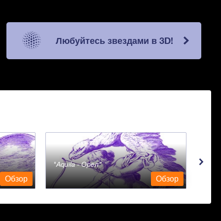
Любуйтесь звездами в 3D!
Aquila - Орел
Aqua
Обзор
Обзор