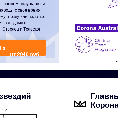
я в южном полушарии и
народы с свое время
му гнезду или палатке.
и звездами и
, Стрелец и Телескоп.
is!
От 2040 руб.
C
озвездий
Главн
Корона