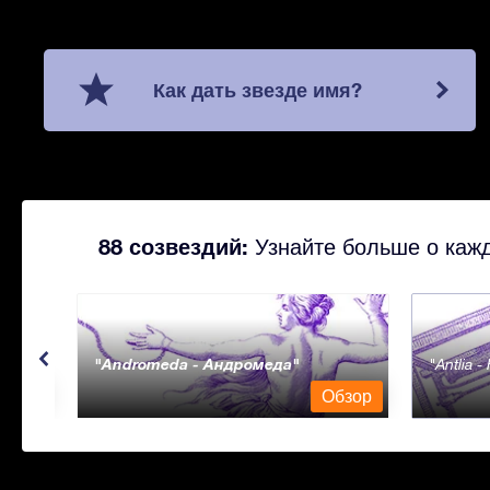
Как дать звезде имя?
88 созвездий:
Узнайте больше о кажд
Andromeda - Андромеда
Antlia 
бзор
Обзор