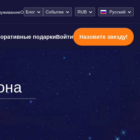
Блог
Событие
RUB
Русский
луживание
О
оративные подарки
Войти
Назовите звезду!
она