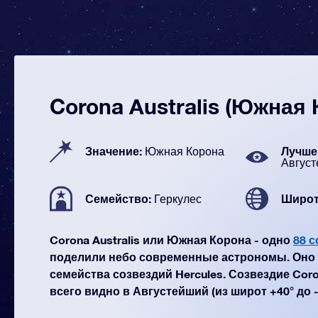
Corona Australis (Южная 
Значение:
Лучше 
Южная Корона
Авгус
Семейство:
Широт
Геркулес
Corona Australis или Южная Корона - одно
88 
поделили небо современные астрономы. Оно 
семейства созвездий Hercules. Созвездие Coro
всего видно в Августейший (из широт +40° до -