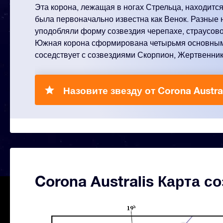
Эта корона, лежащая в ногах Стрельца, находитс
была первоначально известна как Венок. Разные 
уподобляли форму созвездия черепахе, страусово
Южная корона сформирована четырьмя основным
соседствует с созвездиями Скорпион, Жертвенник
Назовите звезду от Corona Austral
Corona Australis Карта с