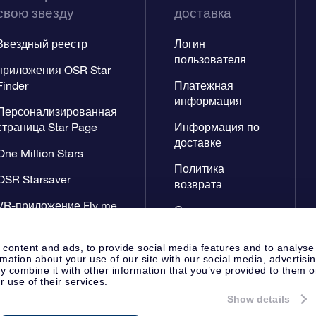
свою звезду
доставка
Звездный реестр
Логин
пользователя
приложения OSR Star
Finder
Платежная
информация
Персонализированная
страница Star Page
Информация по
доставке
One Million Stars
Политика
OSR Starsaver
возврата
VR-приложение Fly me
Созвездиях
to the stars
 content and ads, to provide social media features and to analyse
rmation about your use of our site with our social media, advertisi
 combine it with other information that you’ve provided to them o
r use of their services.
Show details
Cтраница Пресса
Заявление 
Apeldoorn, The Netherlands