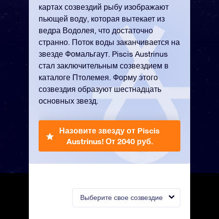
картах созвездий рыбу изображают
пьющей воду, которая вытекает из
ведра Водолея, что достаточно
странно. Поток воды заканчивается на
звезде Фомальгаут. Piscis Austrinus
стал заключительным созвездием в
каталоге Птолемея. Форму этого
созвездия образуют шестнадцать
основных звезд.
Назовите звезду от Piscis
Austrinus!
От 2040 руб.
Выберите свое созвездие