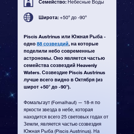
Семейство:
Небесные Воды
Широта:
+50° до -90°
Piscis Austrinus или Южная Рыба -
одно
88 созвездий
, на которые
поделили небо современные
астрономы. Оно является частью
семейства созвездий Heavenly
Waters. Созвездие Piscis Austrinus
лучше всего видно в Октября (из
широт +50° до -90°).
Фомальгаут (Fomalhaut) — 18-я по
яркости звезда в небе, которая
находится всего 25 световых годах от
Земли, является частью созвездия
Южная Рыба (Piscis Austrinus). На