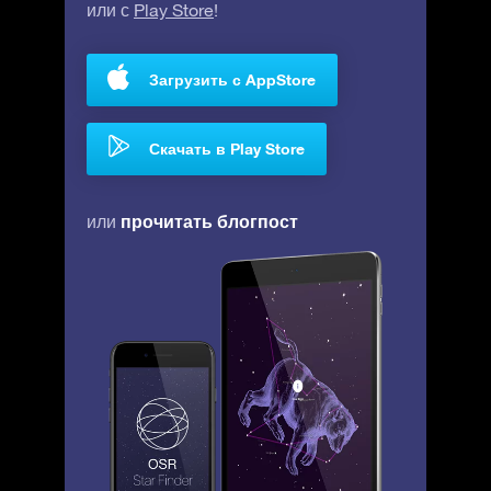
или с
Play Store
!
Загрузить с AppStore
Скачать в Play Store
прочитать блогпост
или