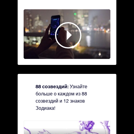
88 созвездий:
Узнайте
больше о каждом из 88
созвездий и 12 знаков
Зодиака!
Andromeda - Андромеда
Antli