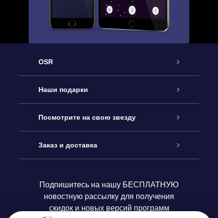
OSR
Обслуживание
Наши подарки
Как с нами связаться
Онлайн подарок Online Star Gift
Посмотрите на свою звезду
Блог
Подарочный набор OSR
Звездный реестр
Заказ и доставка
Часто задаваемые вопросы
Подарок Super Star Gift
приложения OSR Star Finder
Логин пользователя
Подпишитесь на нашу БЕСПЛАТНУЮ
новостную рассылку для получения
Отзывы
Подарочная карта OSR
Персонализированная страница Star Page
Платежная информация
скидок и новых версий программ