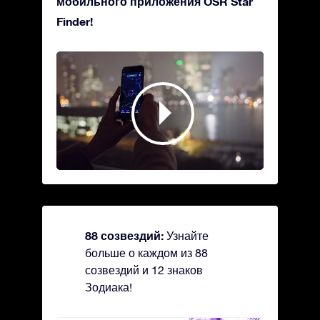
мобильного приложения OSR Star
Finder!
88 созвездий:
Узнайте
больше о каждом из 88
созвездий и 12 знаков
Зодиака!