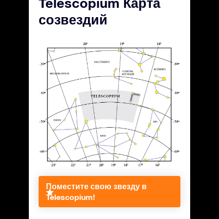
Telescopium Карта
созвездий
Поместите свою звезду в
Telescopium!