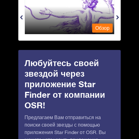
Andromeda - Андромеда
Antli
Обзор
Обзор
Любуйтесь своей
звездой через
приложение Star
Finder от компании
OSR!
Предлагаем Вам отправиться на
поиски своей звезды с помощью
приложения Star Finder от OSR. Вы