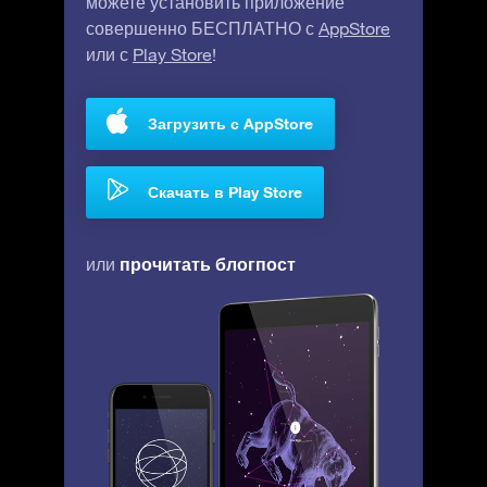
можете установить приложение
совершенно БЕСПЛАТНО с
AppStore
или с
Play Store
!
Загрузить с AppStore
Скачать в Play Store
прочитать блогпост
или