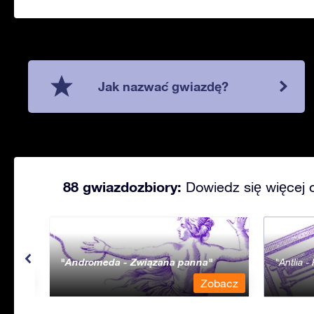
Jak nazwać gwiazdę?
88 gwiazdozbiory:
Dowiedz się więcej 
Andromeda - Związana panna
Antlia 
bacz
Zobacz