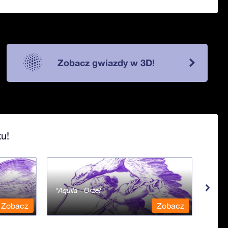
Zobacz gwiazdy w 3D!
u!
Aquila - Orzeł
Aqua
Zobacz
Zobacz