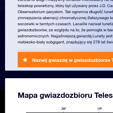
teleskop powietrzny, który był używany przez J.D. C
Obserwatorium paryskim. Tak ogromna długość lunet
zmniejszenia aberracji chromatycznej (fałszywego ko
soczewki w tamtych czasach. Lacaille nazwał lunetą
gwiazdozbiorów, ze względu na to, że pomogła w ba
astronomicznych. Najjaśniejszą gwiazdą Lunety jest A
niebiesko-biały subgigant, znajdujący się 278 lat św
Nazwij gwiazdę w gwiazdozbiorze 
Mapa gwiazdozbioru Tele