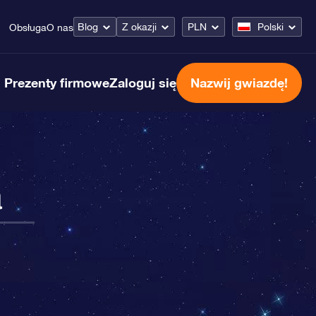
Blog
Z okazji
PLN
Polski
Obsługa
O nas
Prezenty firmowe
Zaloguj się
Nazwij gwiazdę!
a