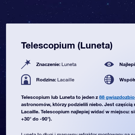
Telescopium (Luneta)
Znaczenie:
Najlep
Luneta
Rodzina:
Współ
Lacaille
Telescopium lub Luneta to jeden z
88 gwiazdozbio
astronomów, którzy podzielili niebo. Jest częścią
Lacaille. Telescopium najlepiej widać w miejscu: s
+30° do -90°).
Luneta to długi i masywny refraktor montowany na ru