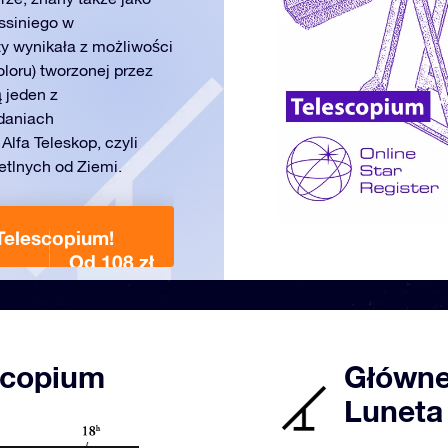
assiniego w
y wynikała z możliwości
loru) tworzonej przez
 jeden z
daniach
lfa Teleskop, czyli
ietlnych od Ziemi.
Telescopium!
Od 108 zł
scopium
Główne
Luneta