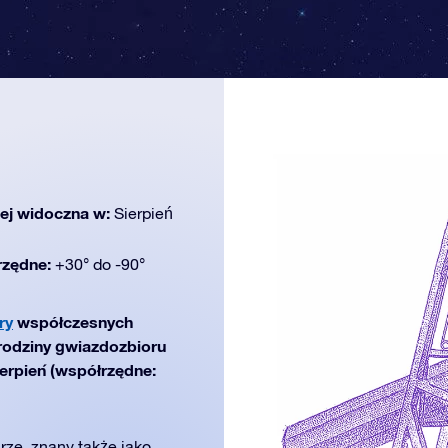
iej widoczna w:
Sierpień
rzędne:
+30° do -90°
ry
współczesnych
 rodziny gwiazdozbioru
ierpień (współrzędne:
rze, znany także jako