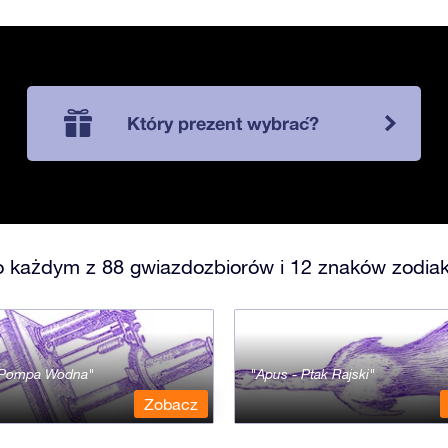
Który prezent wybrać?
o każdym z 88 gwiazdozbiorów i 12 znaków zodiak
- Pompa Wodna
Apus - Ptak Rajski
Zobacz