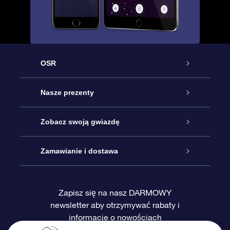
OSR
Obsługa
Nasze prezenty
Kontakt
Podarunek Gwiazda Online
Zobacz swoją gwiazdę
Blog
Pakiet Podarunkowy OSR
Rejestr Gwiazd
Zamawianie i dostawa
Najczęściej zadawane pytania
Prezent Super Star
Aplikacją OSR Star Finder
Logowanie
Zapisz się na nasz DARMOWY
newsletter aby otrzymywać rabaty i
Recenzje
Karta podarunkowa OSR
Sprsonalizowana Strona Gwiazdy
Metody płatności
informacje o nowościach