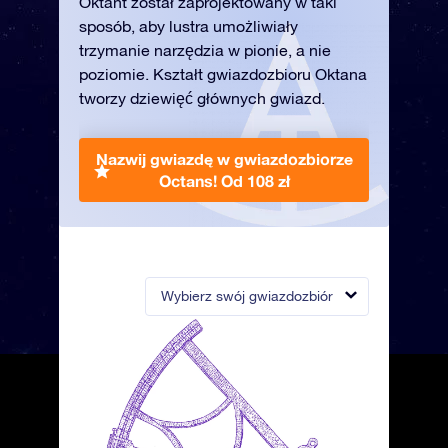
Oktant został zaprojektowany w taki
sposób, aby lustra umożliwiały
trzymanie narzędzia w pionie, a nie
poziomie. Kształt gwiazdozbioru Oktana
tworzy dziewięć głównych gwiazd.
Nazwij gwiazdę w gwiazdozbiorze
Octans!
Od 108 zł
Wybierz swój gwiazdozbiór