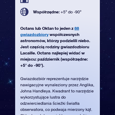
Współrzędne:
+5° do -90°
Octans lub Oktan to jeden z
88
gwiazdozbiory
współczesnych
astronomów, którzy podzielili niebo.
Jest częścią rodziny gwiazdozbioru
Lacaille. Octans najlepiej widać w
miejscu: październik (współrzędne:
+5° do -90°).
Gwiazdozbiór reprezentuje narzędzie
nawigacyjne wynaleziony przez Anglika,
Johna Handleya. Kwadrant to narzędzie
wykorzystujące lustra do
odzwierciedlania ścieżki światła
obserwatora, co podwaja mierzony kąt.