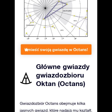
Umieść swoją gwiazdę w Octans!
Główne gwiazdy
gwiazdozbioru
Oktan (Octans)
Gwiazdozbiór Octans obejmuje kilka
jasnych gwiazd, które nadają mu kształt.