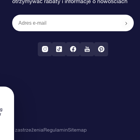
otrzymywać rabaty i informacje o nowościach
ng
r
ności i zastrzeżenia
Regulamin
Sitemap