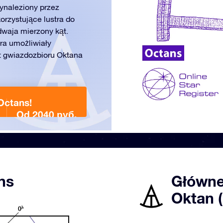
ynaleziony przez
orzystujące lustra do
dwaja mierzony kąt.
tra umożliwiały
łt gwiazdozbioru Oktana
Octans!
Od 2040 руб.
ns
Główne
Oktan 