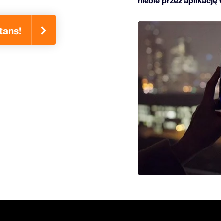
niebie przez aplikację
tans!