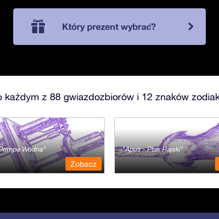
Który prezent wybrać?
o każdym z 88 gwiazdozbiorów i 12 znaków zodiak
- Pompa Wodna
Apus - Ptak Rajski
Zobacz