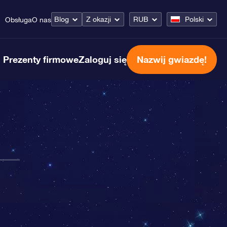
Blog
Z okazji
RUB
Polski
Obsługa
O nas
Prezenty firmowe
Zaloguj się
Nazwij gwiazdę!