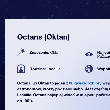
Octans (Oktan)
Znaczenie:
Najlep
Oktan
Paździ
Rodzina:
Współ
Lacaille
Octans lub Oktan to jeden z
88 gwiazdozbiory
wsp
astronomów, którzy podzielili niebo. Jest częścią
Lacaille. Octans najlepiej widać w miejscu: paździ
do -90°).