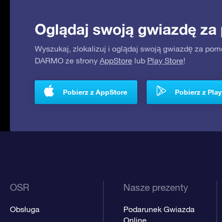
Oglądaj swoją gwiazdę za
Wyszukaj, zlokalizuj i oglądaj swoją gwiazdę za pom
DARMO ze strony
AppStore
lub
Play Store
!
Pobierz z AppStore
Pobierz z Play
OSR
Nasze prezenty
Obsługa
Podarunek Gwiazda
Online