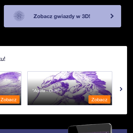
Zobacz gwiazdy w 3D!
u!
Aquila - Orzeł
Aqua
Zobacz
Zobacz