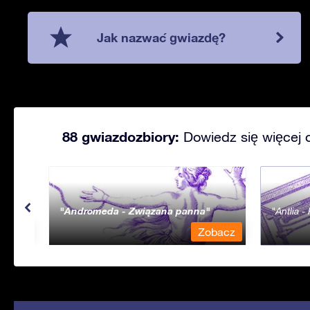
Jak nazwać gwiazdę?
88 gwiazdozbiory:
Dowiedz się więcej 
Andromeda - Związana panna
Antlia 
bacz
Zobacz