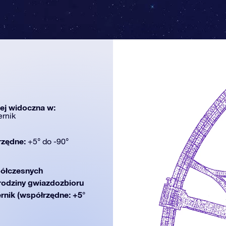
iej widoczna w:
ernik
rzędne:
+5° do -90°
ółczesnych
 rodziny gwiazdozbioru
ernik (współrzędne: +5°