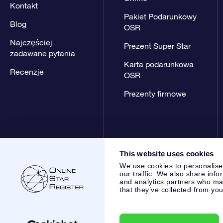
Kontakt
Pakiet Podarunkowy
Blog
OSR
Najczęściej
Prezent Super Star
zadawane pytania
Karta podarunkowa
Recenzje
OSR
Prezenty firmowe
This website uses cookies
We use cookies to personalise
our traffic. We also share info
and analytics partners who may
that they’ve collected from you
Online Star Register BV
- Laan van de Maagd 83, 7324 BT 