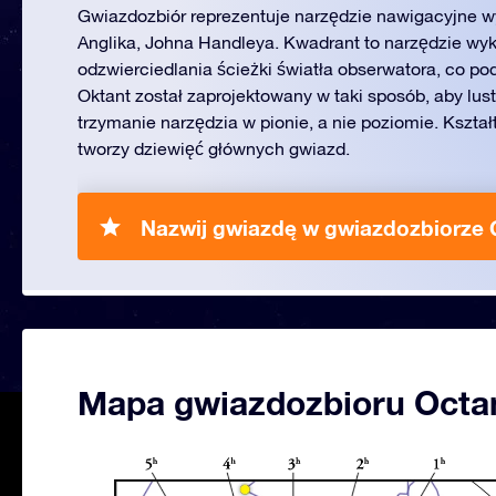
Gwiazdozbiór reprezentuje narzędzie nawigacyjne w
Anglika, Johna Handleya. Kwadrant to narzędzie wyk
odzwierciedlania ścieżki światła obserwatora, co po
Oktant został zaprojektowany w taki sposób, aby lus
trzymanie narzędzia w pionie, a nie poziomie. Kszta
tworzy dziewięć głównych gwiazd.
Nazwij gwiazdę w gwiazdozbiorze 
Mapa gwiazdozbioru Octa