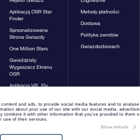
Aplikacją OSR Star
Metody płatności
Finder
Dostawa
Sprsonalizowana
Polityka zwrotów
Strona Gwiazdy
Gwiazdozbiorach
One Million Stars
Gwieździsty
Wygaszacz Ekranu
OSR
Aplikacja VR „Fly
me to the stars”
 content and ads, to provide social media features and to analyse
rmation about your use of our site with our social media, advertisi
 combine it with other information that you’ve provided to them o
r use of their services.
Show details
Strona prasowa
Polityka prywat
Apeldoorn, The Netherlands