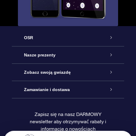
OSR
Obsługa
Nasze prezenty
Kontakt
Podarunek Gwiazda Online
Zobacz swoją gwiazdę
Blog
Pakiet Podarunkowy OSR
Rejestr Gwiazd
Zamawianie i dostawa
Najczęściej zadawane pytania
Prezent Super Star
Aplikacją OSR Star Finder
Logowanie
Zapisz się na nasz DARMOWY
newsletter aby otrzymywać rabaty i
Recenzje
Karta podarunkowa OSR
Sprsonalizowana Strona Gwiazdy
Metody płatności
informacje o nowościach