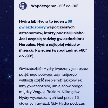
Współrzędne:
+60° do -90°
Hydra lub Hydra to jeden z
88
gwiazdozbiory
współczesnych
astronomów, którzy podzielili niebo.
Jest częścią rodziny gwiazdozbioru
Hercules. Hydra najlepiej widać w
miejscu: kwiecień (współrzędne: +60°
do -90°).
Gwiazdozbiór Hydry tworzony jest przez
potężnego potwora, zajmującego
większą część niebie niż jakikolwiek
inny gwiazdozbiór, umiejscowionego
między Wagą a Rakiem. Kilka głów
Hydry wyznaczanych jest przez 13
głównych gwiazd. Gdy Hydra podczas