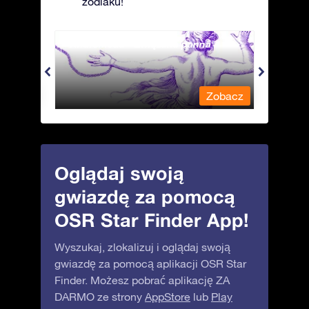
zodiaku!
Andromeda - Związana panna
Antli
obacz
Zobacz
Oglądaj swoją
gwiazdę za pomocą
OSR Star Finder App!
Wyszukaj, zlokalizuj i oglądaj swoją
gwiazdę za pomocą aplikacji OSR Star
Finder. Możesz pobrać aplikację ZA
DARMO ze strony
AppStore
lub
Play