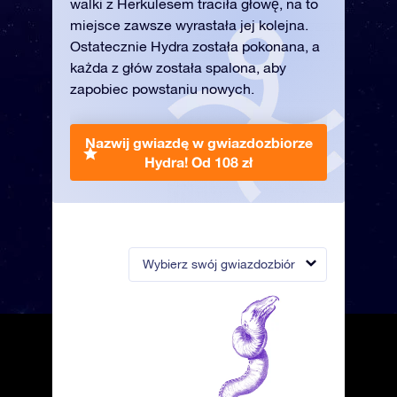
walki z Herkulesem traciła głowę, na to
miejsce zawsze wyrastała jej kolejna.
Ostatecznie Hydra została pokonana, a
każda z głów została spalona, aby
zapobiec powstaniu nowych.
Nazwij gwiazdę w gwiazdozbiorze
Hydra!
Od 108 zł
Wybierz swój gwiazdozbiór