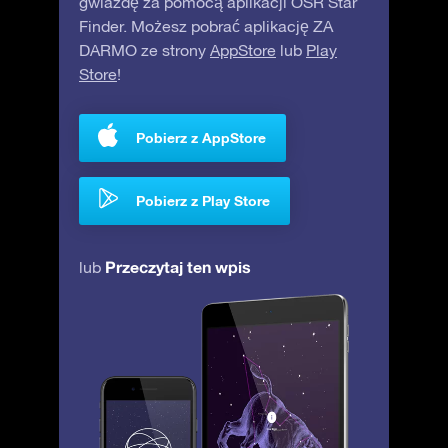
gwiazdę za pomocą aplikacji OSR Star
Finder. Możesz pobrać aplikację ZA
DARMO ze strony
AppStore
lub
Play
Store
!
Pobierz z AppStore
Pobierz z Play Store
Przeczytaj ten wpis
lub