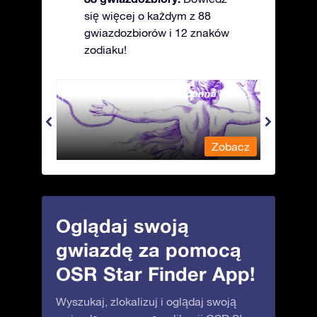
się więcej o każdym z 88
gwiazdozbiorów i 12 znaków
zodiaku!
Andromeda - Związana panna
Antli
obacz
Zobacz
Oglądaj swoją
gwiazdę za pomocą
OSR Star Finder App!
Wyszukaj, zlokalizuj i oglądaj swoją