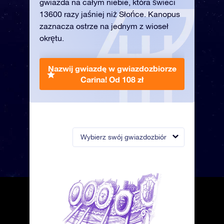
gwiazda na całym niebie, która świeci
13600 razy jaśniej niż Słońce. Kanopus
zaznacza ostrze na jednym z wioseł
okrętu.
Nazwij gwiazdę w gwiazdozbiorze
Carina!
Od 108 zł
Wybierz swój gwiazdozbiór