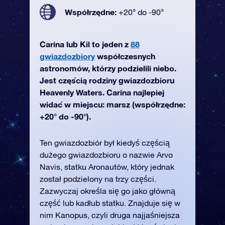
Współrzędne:
+20° do -90°
Carina lub Kil to jeden z
88
gwiazdozbiory
współczesnych
astronomów, którzy podzielili niebo.
Jest częścią rodziny gwiazdozbioru
Heavenly Waters. Carina najlepiej
widać w miejscu: marsz (współrzędne:
+20° do -90°).
Ten gwiazdozbiór był kiedyś częścią
dużego gwiazdozbioru o nazwie Arvo
Navis, statku Aronautów, który jednak
został podzielony na trzy części.
Zazwyczaj określa się go jako główną
część lub kadłub statku. Znajduje się w
nim Kanopus, czyli druga najjaśniejsza