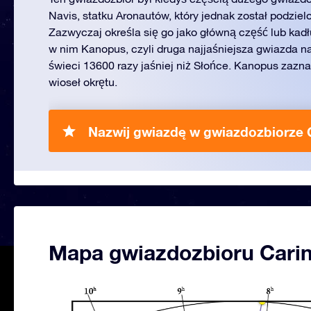
Navis, statku Aronautów, który jednak został podzielo
Zazwyczaj określa się go jako główną część lub kadł
w nim Kanopus, czyli druga najjaśniejsza gwiazda na
świeci 13600 razy jaśniej niż Słońce. Kanopus zazn
wioseł okrętu.
Nazwij gwiazdę w gwiazdozbiorze C
Mapa gwiazdozbioru Cari