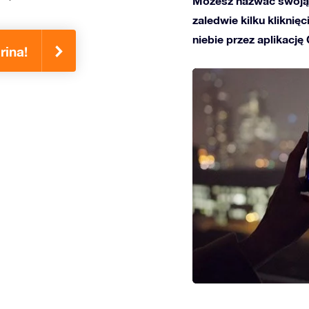
Możesz nazwać swoją 
zaledwie kilku kliknię
niebie przez aplikację
rina!