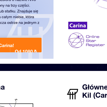
ny na trzy części.
ub statku. Znajduje się
 całym niebie, która
acza ostrze na jednym z
arina!
Od 1080 ₺
na
Główne
Kil (Ca