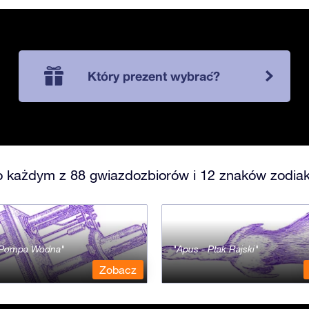
Który prezent wybrać?
o każdym z 88 gwiazdozbiorów i 12 znaków zodiak
- Pompa Wodna
Apus - Ptak Rajski
Zobacz