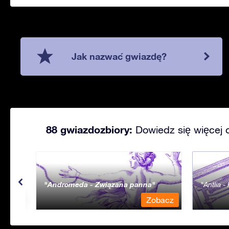
Jak nazwać gwiazdę?
88 gwiazdozbiory:
Dowiedz się więcej 
Andromeda - Związana panna
Antlia 
bacz
Zobacz