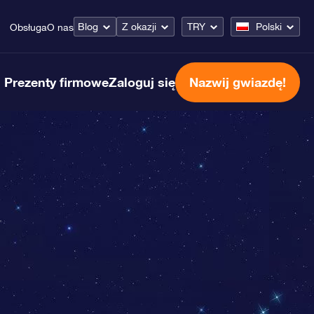
Blog
Z okazji
TRY
Polski
Obsługa
O nas
Prezenty firmowe
Zaloguj się
Nazwij gwiazdę!