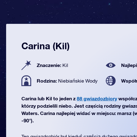
Carina (Kil)
Znaczenie:
Najlep
Kil
Rodzina:
Współ
Niebiańskie Wody
Carina lub Kil to jeden z
88 gwiazdozbiory
współcz
którzy podzielili niebo. Jest częścią rodziny gwia
Waters. Carina najlepiej widać w miejscu: marsz (
-90°).
Ten gwiazdozbiór był kiedyś częścią dużego gwiazdo