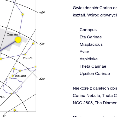
Gwiazdozbiór Carina ob
kształt. Wśród głównych
Canopus
Eta Carinae
Miaplacidus
Avior
Aspidiske
Theta Carinae
Upsilon Carinae
Niektóre z dalekich obi
Carina Nebula, Theta C
NGC 2808, The Diamon