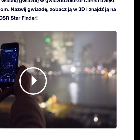
własną gwiazdę w gwiazdozbiorze Carina dzięki
ciom. Nazwij gwiazdę, zobacz ją w 3D i znajdź ją na
 OSR Star Finder!