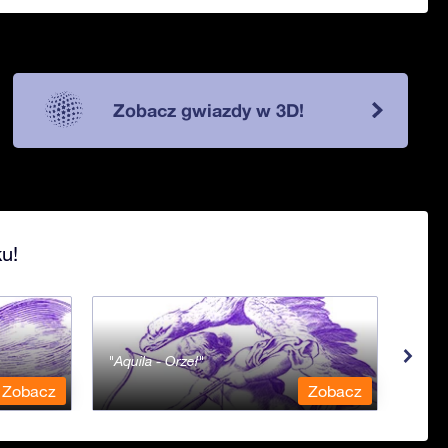
Zobacz gwiazdy w 3D!
u!
Aquila - Orzeł
Aqua
Zobacz
Zobacz