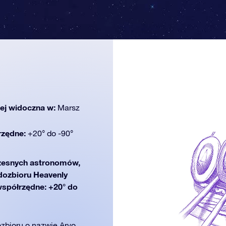
iej widoczna w:
Marsz
rzędne:
+20° do -90°
esnych astronomów,
zdozbioru Heavenly
współrzędne: +20° do
zbioru o nazwie Arvo