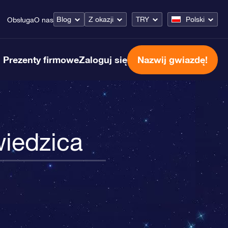
Blog
Z okazji
TRY
Polski
Obsługa
O nas
Prezenty firmowe
Zaloguj się
Nazwij gwiazdę!
iedzica