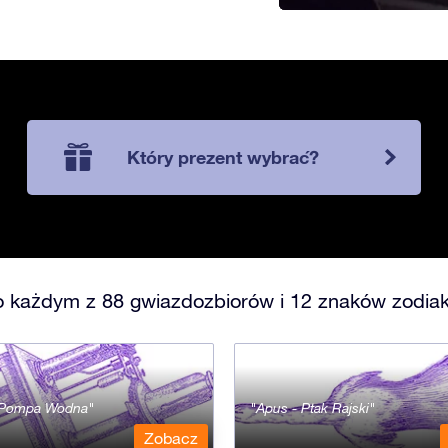
Który prezent wybrać?
o każdym z 88 gwiazdozbiorów i 12 znaków zodiak
- Pompa Wodna
Apus - Ptak Rajski
Zobacz