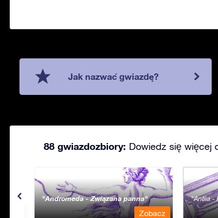
Jak nazwać gwiazdę?
88 gwiazdozbiory:
Dowiedz się więcej 
Andromeda - Związana panna
Antlia 
bacz
Zobacz