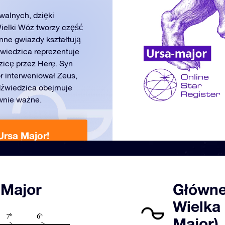
walnych, dzięki
Wielki Wóz tworzy część
inne gwiazdy kształtują
dźwiedzica reprezentuje
zicę przez Herę. Syn
ór interweniował Zeus,
edźwiedzica obejmuje
wnie ważne.
Ursa Major!
Od 1080 ₺
 Major
Główne
Wielka
Major)