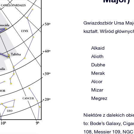
Gwiazdozbiór Ursa Majo
kształt. Wśród głównych
Alkaid
Alioth
Dubhe
Merak
Alcor
Mizar
Megrez
Niektóre z dalekich obi
to: Bode’s Galaxy, Cig
108, Messier 109, NGC