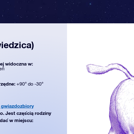
iedzica)
iej widoczna w:
eń
rzędne:
+90° do -30°
 gwiazdozbiory
o. Jest częścią rodziny
idać w miejscu: