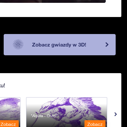
Zobacz gwiazdy w 3D!
u!
Aquila - Orzeł
Aqua
Zobacz
Zobacz