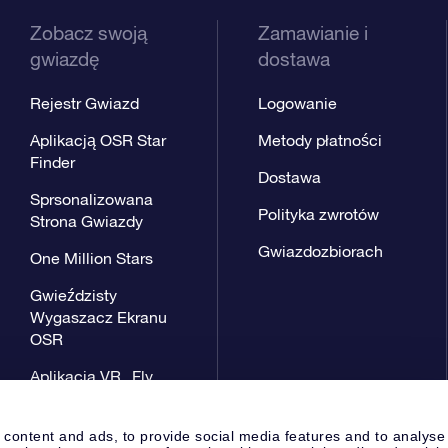
Zobacz swoją
Zamawianie i
gwiazdę
dostawa
Rejestr Gwiazd
Logowanie
Aplikacją OSR Star
Metody płatności
Finder
Dostawa
Sprsonalizowana
Polityka zwrotów
Strona Gwiazdy
Gwiazdozbiorach
One Million Stars
Gwieździsty
Wygaszacz Ekranu
OSR
Aplikacja VR „Fly
me to the stars”
 content and ads, to provide social media features and to analyse