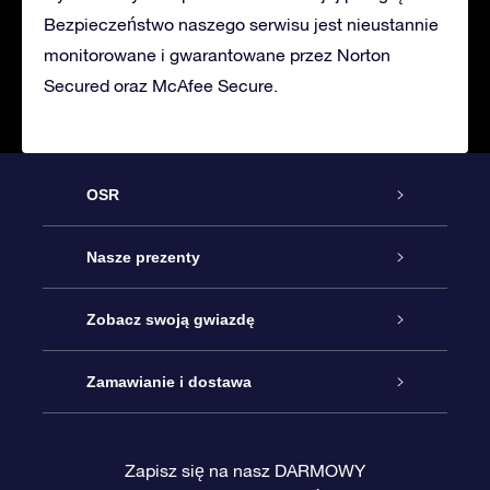
Bezpieczeństwo naszego serwisu jest nieustannie
monitorowane i gwarantowane przez Norton
Secured oraz McAfee Secure.
OSR
Obsługa
Nasze prezenty
Kontakt
Podarunek Gwiazda Online
Zobacz swoją gwiazdę
Blog
Pakiet Podarunkowy OSR
Rejestr Gwiazd
Zamawianie i dostawa
Najczęściej zadawane pytania
Prezent Super Star
Aplikacją OSR Star Finder
Logowanie
Zapisz się na nasz DARMOWY