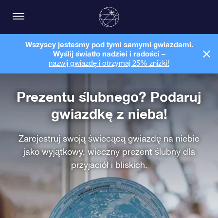
Wszyscy jesteśmy pod tymi samymi gwiazdami.
Wyślij światło nadziei i radości –
nazwij gwiazdę i otrzymaj 25% zniżki!
Prezentu ślubnego? Podaruj
gwiazdkę z nieba!
Zarejestruj swoją świecącą gwiazdę na niebie
jako wyjątkowy, wieczny prezent ślubny dla
przyjaciół i bliskich.