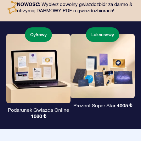
NOWOŚĆ:
Wybierz dowolny gwiazdozbiór za darmo &
podarowanie wiecznego prezentu przyjaciołom i
otrzymaj DARMOWY PDF o gwiazdozbiorach!
bliskim.
Cyfrowy
Luksusowy
4005 ₺
Prezent Super Star
Podarunek Gwiazda Online
1080 ₺