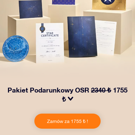
Pakiet Podarunkowy OSR
2340 ₺
1755
₺
Spraw, aby oczy bliskiej Ci osoby zabłysły dzięki
naszemu OSR Gift Pack! Ten zestaw obejmuje piękną
Zamów za 1755 ₺ !
kopertę i spersonalizowane dokumenty wysłane na
wybrany adres, a także dokumenty cyfrowe i bezpłatny
dostęp do naszych aplikacji. To magiczny sposób na