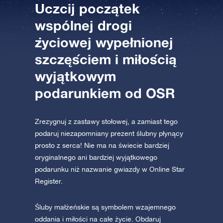
Uczcij początek
AppStore (iOS)
Play Store (Android)
wspólnej drogi
życiowej wypełnionej
szczęściem i miłością
wyjątkowym
podarunkiem od OSR
Zrezygnuj z zastawy stołowej, a zamiast tego
podaruj niezapomniany prezent ślubny płynący
prosto z serca! Nie ma na świecie bardziej
oryginalnego ani bardziej wyjątkowego
podarunku niż nazwanie gwiazdy w Online Star
Register.
Śluby małżeńskie są symbolem wzajemnego
oddania i miłości na całe życie. Obdaruj