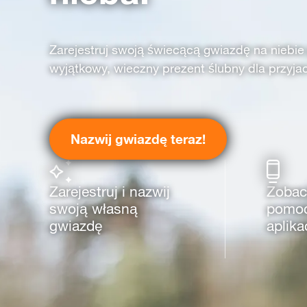
Zarejestruj swoją świecącą gwiazdę na niebie
wyjątkowy, wieczny prezent ślubny dla przyjació
Nazwij gwiazdę teraz!
Zarejestruj i nazwij
Zobac
swoją własną
pomoc
gwiazdę
aplika