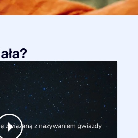
iała?