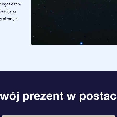
ut będziesz w
leźć ją za
y stronę z
wój prezent w postac