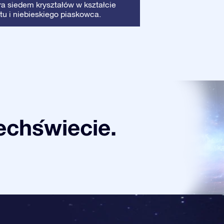
Ramka
: Ta ramka
ra siedem kryształów w kształcie
dzięki czemu Twój
tu i niebieskiego piaskowca.
chświecie.