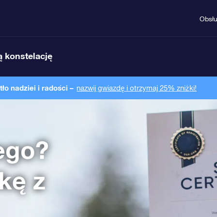
Obsł
 konstelację
o nadziei i radości –
nazwij gwiazdę i otrzymaj 25% zniżki!
ego?
kę z