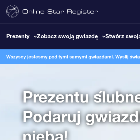
Prezenty
Zobacz swoją gwiazdę
Stwórz swoją
Wszyscy jesteśmy pod tymi samymi gwiazdami. Wyślij światł
Prezentu ślubn
Podaruj gwiazd
nieba!