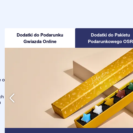
Dodatki do Podarunku
Dodatki do Pakietu
Gwiazda Online
Podarunkowego OSR
e o
ch
h