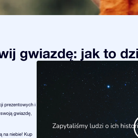
ij gwiazdę: jak to dz
ji prezentowych i
 swoją gwiazdę,
ą na niebie! Kup