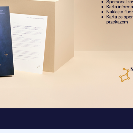
Spersonalizow
Karta inform
Naklejka fluo
Karta ze spe
przekazem