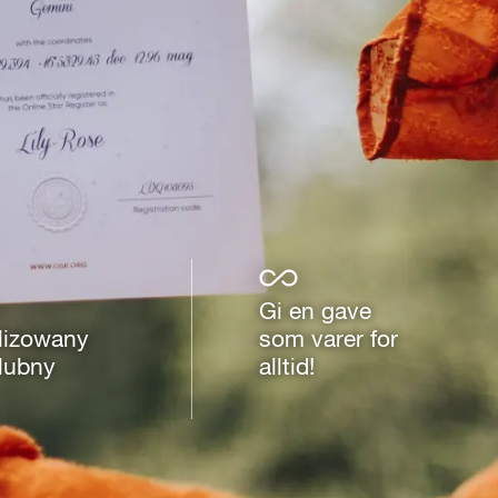
Gi en gave
lizowany
som varer for
ślubny
alltid!