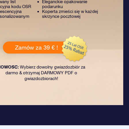
any list
Eleganckie opakowanie
acyjna kodu OSR
podarunku
rescencyjna
Koperta zmieści się w każdej
rsonalizowanym
skrzynce pocztowej
Zamów za 39 € !
NOWOŚĆ:
Wybierz dowolny gwiazdozbiór za
darmo & otrzymaj DARMOWY PDF o
gwiazdozbiorach!