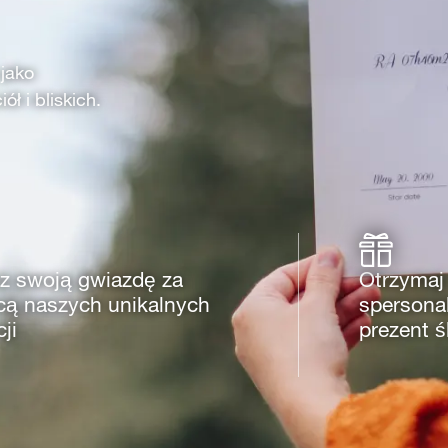
 jako
ł i bliskich.
z swoją gwiazdę za
Otrzymaj
ą naszych unikalnych
spersona
cji
prezent 