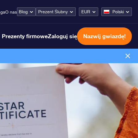
Blog
Prezent Ślubny
EUR
Polski
uga
O nas
Prezenty firmowe
Zaloguj się
Nazwij gwiazdę!