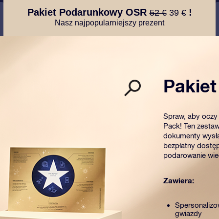
Pakiet Podarunkowy OSR
!
52 €
39 €
Nasz najpopularniejszy prezent
Pakie
Spraw, aby oczy 
Pack! Ten zestaw
dokumenty wysła
bezpłatny dostęp
podarowanie wiec
Zawiera:
Spersonalizo
gwiazdy