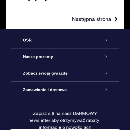
Następna strona
OSR
Obsługa
Nasze prezenty
Kontakt
Podarunek Gwiazda Online
Zobacz swoją gwiazdę
Blog
Pakiet Podarunkowy OSR
Rejestr Gwiazd
Zamawianie i dostawa
Najczęściej zadawane pytania
Prezent Super Star
Aplikacją OSR Star Finder
Logowanie
Zapisz się na nasz DARMOWY
newsletter aby otrzymywać rabaty i
Recenzje
Karta podarunkowa OSR
Sprsonalizowana Strona Gwiazdy
Metody płatności
informacje o nowościach