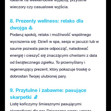
wieczory czy casualowe wyjścia.
8. Prezenty wellness: relaks dla
dwojga ♨️
Podaruj spokój, relaks i
możliwość wspólnego
wyciszenia się
. Dzień w spa, sesja w jacuzzi lub w
saunie pozwala parze odpocząć, naładować
energię i cieszyć się znaczącymi chwilami z dala
od świątecznego zgiełku
. To przemyślany
i
regenerujący prezent, który pokazuje troskę
o
dobrostan Twojej ulubionej pary.
9. Przytulne i
zabawne: pasujące
s
karpetki 🧦
Listę kończymy śmiesznymi pasującymi
skarpetkami dla par.
Dziwaczne wzory, urocze