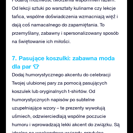
Od lekcji sztuki po warsztaty kulinarne czy lekcje
tańca, wspólne doświadczenia wzmacniają więź i
dają coś namacalnego do zapamiętania. To
przemyślany, zabawny i spersonalizowany sposób
na świętowanie ich miłości.
7. Pasujące koszulki: zabawna moda
dla par 👕
Dodaj humorystycznego akcentu do celebracji
Twojej ulubionej pary
za pomocą pasujących
koszulek lub oryginalnych t-shirtów. Od
humorystycznych napisów po subtelne
uzupełniające
wzory – te
prezenty wywołują
uśmiech, odzwierciedlają wspólne poczucie
humoru i wprowadzają lekki akcent
do związku. Są
i
dealne na weekendowe wyjazdy, przytulne