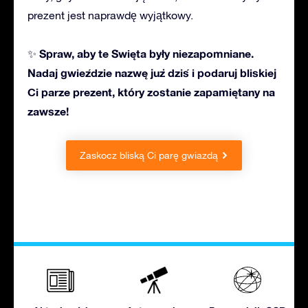
prezent jest naprawdę wyjątkowy.
Spraw, aby te Święta były niezapomniane.
✨
Nadaj gwieździe nazwę już dziś i
podaruj bliskiej
Ci parze
prezent, który zostanie zapamiętany na
zawsze!
Zaskocz
bliską Ci parę
gwiazdą