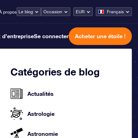
Le blog
Occasion
EUR
Français
À propos
 d’entreprise
Se connecter
Acheter une étoile !
Catégories de blog
Actualités
Astrologie
Astronomie