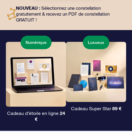
l’utilisation gratuite de nos applications. C’est une
NOUVEAU :
Sélectionnez une constellation
façon magique d’offrir un cadeau éternel à vos amis et
gratuitement & recevez un PDF de constellation
à vos proches.
GRATUIT !
Numérique
Luxueux
89 €
Cadeau Super Star
24
Cadeau d’étoile en ligne
€