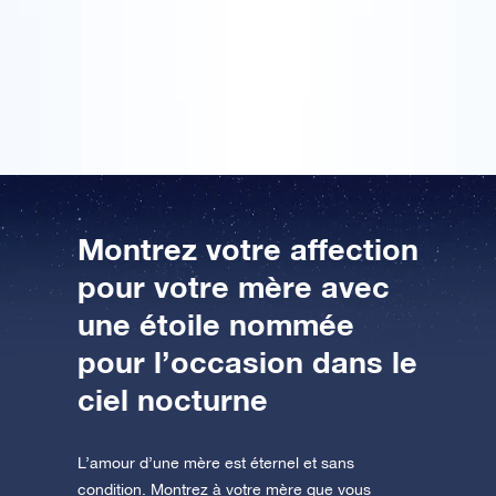
difficile que ça. Le colis cadeau comporte un
certificat reprenant les coordonnées propres à une
AppStore (iOS)
Play Store (Android)
étoile. Ma mère a donc été joliment surprise de ce
cadeau de fête des mères plein d’éclat !
Montrez votre affection
pour votre mère avec
une étoile nommée
pour l’occasion dans le
ciel nocturne
L’amour d’une mère est éternel et sans
condition. Montrez à votre mère que vous