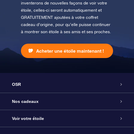
inventerons de nouvelles façons de voir votre
étoile, celles-ci seront automatiquement et
GRATUITEMENT ajoutées à votre coffret
cadeau d’origine, pour qu’elle puisse continuer
à montrer son étoile à ses amis et ses proches.
Acheter une étoile maintenant !
OSR
Service
Nos cadeaux
À propos de l’OSR
Cadeau d’étoile en ligne
Voir votre étoile