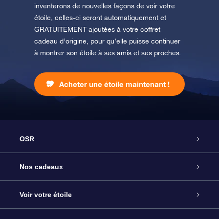
inventerons de nouvelles façons de voir votre
étoile, celles-ci seront automatiquement et
GRATUITEMENT ajoutées à votre coffret
cadeau d’origine, pour qu’elle puisse continuer
à montrer son étoile à ses amis et ses proches.
Acheter une étoile maintenant !
OSR
Service
Nos cadeaux
À propos de l’OSR
Cadeau d’étoile en ligne
Voir votre étoile