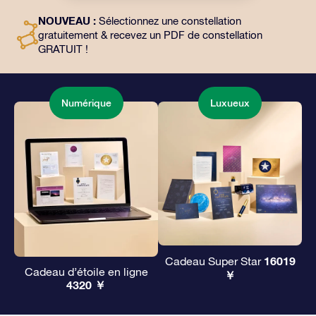
l’utilisation gratuite de nos applications. C’est une
NOUVEAU :
Sélectionnez une constellation
façon magique d’offrir un cadeau éternel à vos amis et
gratuitement & recevez un PDF de constellation
à vos proches.
GRATUIT !
Numérique
Luxueux
16019
Cadeau Super Star
Cadeau d’étoile en ligne
￥
4320 ￥