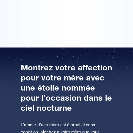
difficile que ça. Le colis cadeau comporte un
certificat reprenant les coordonnées propres à une
AppStore (iOS)
Play Store (Android)
étoile. Ma mère a donc été joliment surprise de ce
cadeau de fête des mères plein d’éclat !
Montrez votre affection
pour votre mère avec
une étoile nommée
pour l’occasion dans le
ciel nocturne
L’amour d’une mère est éternel et sans
condition. Montrez à votre mère que vous