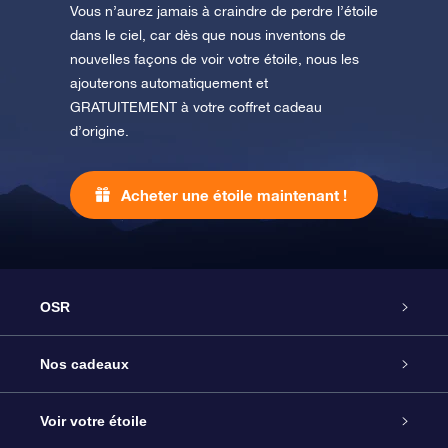
Vous n’aurez jamais à craindre de perdre l’étoile
dans le ciel, car dès que nous inventons de
nouvelles façons de voir votre étoile, nous les
ajouterons automatiquement et
GRATUITEMENT à votre coffret cadeau
d’origine.
Acheter une étoile maintenant !
OSR
Service
Nos cadeaux
À propos de l’OSR
Cadeau d’étoile en ligne
Voir votre étoile