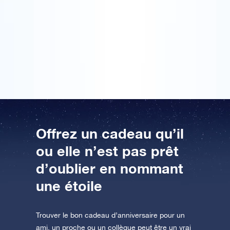
Tu ne peux pas imaginer l’incroyable cadeau
d’anniversaire que j’ai reçu ! J’ai aussi fait la même
AppStore (iOS)
Play Store (Android)
chose et j’ai commandé une « étoile d’anniversaire »
pour une petite amie. Je trouve que c’est un cadeau
terriblement original et symbolique… et j’avais envie
que tout le monde le sache !
Offrez un cadeau qu’il
ou elle n’est pas prêt
d’oublier en nommant
une étoile
Trouver le bon cadeau d’anniversaire pour un
ami, un proche ou un collègue peut être un vrai