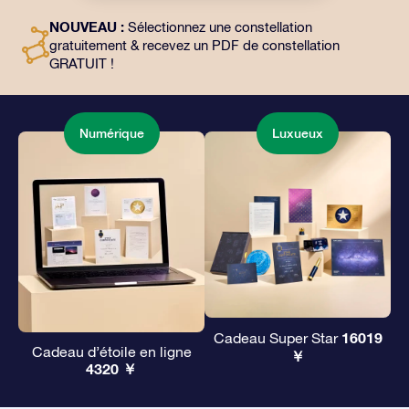
l’utilisation gratuite de nos applications. C’est une
NOUVEAU :
Sélectionnez une constellation
façon magique d’offrir un cadeau éternel à vos amis et
gratuitement & recevez un PDF de constellation
à vos proches.
GRATUIT !
Numérique
Luxueux
16019
Cadeau Super Star
Cadeau d’étoile en ligne
￥
4320 ￥