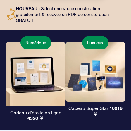
l’utilisation gratuite de nos applications. C’est une
NOUVEAU :
Sélectionnez une constellation
façon magique d’offrir un cadeau éternel à vos amis et
gratuitement & recevez un PDF de constellation
à vos proches.
GRATUIT !
Numérique
Luxueux
16019
Cadeau Super Star
Cadeau d’étoile en ligne
￥
4320 ￥