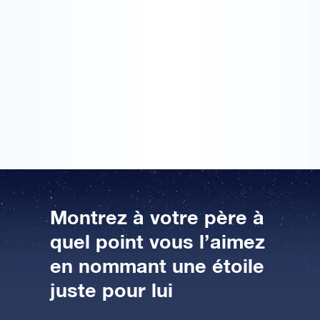
pères acheté à la va-vite. J’ai toujours envie de faire
des extras pour mon père. Encore plus cette année,
AppStore (iOS)
Play Store (Android)
parce que nous avons connu des moments très
difficiles. J’ai enregistré une étoile avec un nom qui
représente beaucoup pour nous. C’était vraiment un
cadeau de fête des pères très personnel. Un bien plus
beau cadeau que tous les cadeaux achetés
auparavant.
Montrez à votre père à
quel point vous l’aimez
en nommant une étoile
juste pour lui