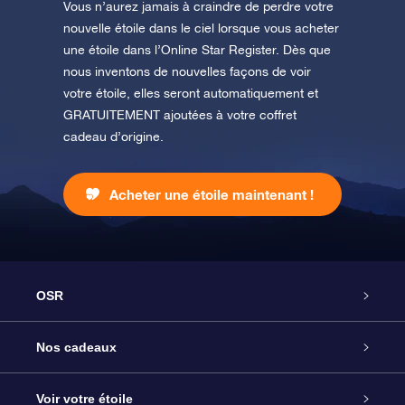
Vous n’aurez jamais à craindre de perdre votre
nouvelle étoile dans le ciel lorsque vous acheter
une étoile dans l’Online Star Register. Dès que
nous inventons de nouvelles façons de voir
votre étoile, elles seront automatiquement et
GRATUITEMENT ajoutées à votre coffret
cadeau d’origine.
Acheter une étoile maintenant !
OSR
Service
Nos cadeaux
À propos de l’OSR
Cadeau d’étoile en ligne
Voir votre étoile