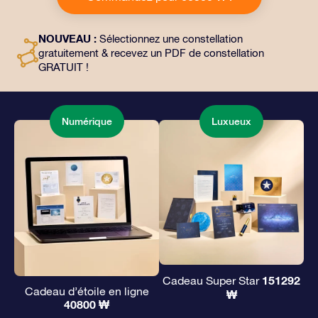
choix, ainsi que des documents numériques et
l’utilisation gratuite de nos applications. C’est une
NOUVEAU :
Sélectionnez une constellation
façon magique d’offrir un cadeau éternel à vos amis et
gratuitement & recevez un PDF de constellation
à vos proches.
GRATUIT !
Numérique
Luxueux
151292
Cadeau Super Star
Cadeau d’étoile en ligne
₩
40800 ₩