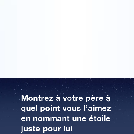
Un cadeau personnel pour la fête des pères est
toujours plus agréable qu’un cadeau de fête des
pères acheté à la va-vite. J’ai toujours envie de faire
des extras pour mon père. Encore plus cette année,
AppStore (iOS)
Play Store (Android)
parce que nous avons connu des moments très
difficiles. J’ai enregistré une étoile avec un nom qui
représente beaucoup pour nous. C’était vraiment un
cadeau de fête des pères très personnel. Un bien plus
beau cadeau que tous les cadeaux achetés
auparavant.
Montrez à votre père à
quel point vous l’aimez
en nommant une étoile
juste pour lui